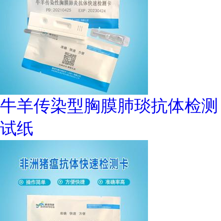
牛羊传染型胸膜肺琰抗体检测
试纸