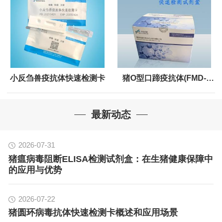
小反刍兽疫抗体快速检测卡
猪O型口蹄疫抗体(FMD-
Ab)elisa试剂盒
最新动态
2026-07-31
猪瘟病毒阻断ELISA检测试剂盒：在生猪健康保障中
的应用与优势
2026-07-22
猪圆环病毒抗体快速检测卡概述和应用场景