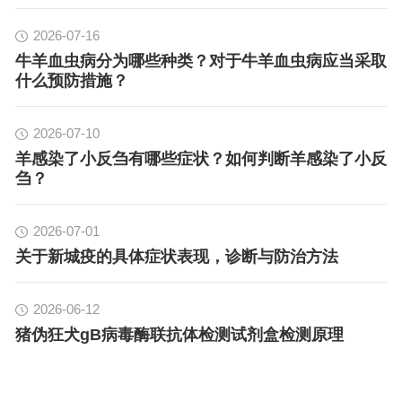
2026-07-16
牛羊血虫病分为哪些种类？对于牛羊血虫病应当采取
什么预防措施？
2026-07-10
羊感染了小反刍有哪些症状？如何判断羊感染了小反
刍？
2026-07-01
关于新城疫的具体症状表现，诊断与防治方法
2026-06-12
猪伪狂犬gB病毒酶联抗体检测试剂盒检测原理