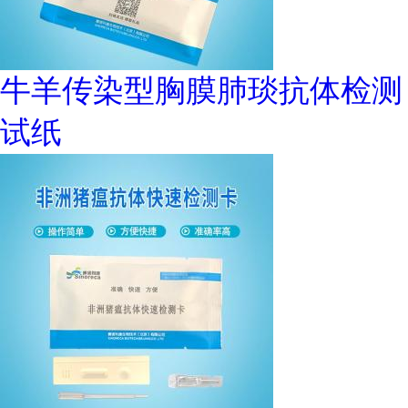
牛羊传染型胸膜肺琰抗体检测
试纸