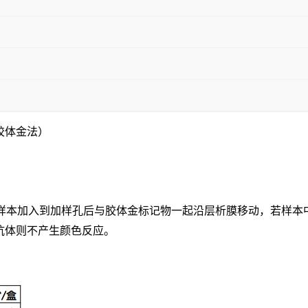
胶体金法）
成，样本加入到加样孔后与胶体金标记物一起沿层析膜移动，若样
抗体则不产生颜色反应。