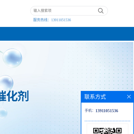
服务热线：
13911051536
联系方式
手机：
13911051536