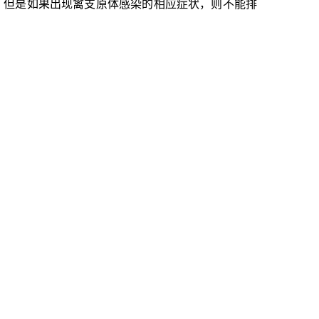
。但是如果出现禽
支原体感染
的相应
症状
，则不能排