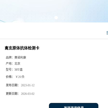
禽支原体抗体检测卡
品牌：
赛诺利康
产地：
北京
型号：
50T/盒
价格：
￥20/条
发布日期：
2023-01-12
更新日期：
2026-03-02