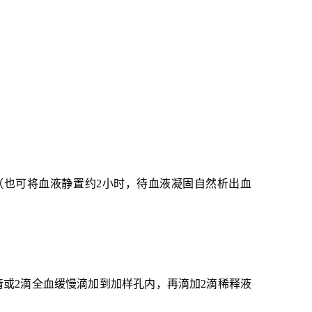
分钟（也可将血液静置约2小时，待
血液凝固
自然析出血
清或2滴全血缓慢滴加到加样孔内，再滴加2滴稀释液