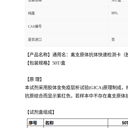
包装规格
50T/盒
99%
纯度
CAS编号
是否进口
否
【产品名称】通用名：禽支原体抗体快速检测卡（
【包装规格】50T/盒
【原 理】
本试剂采用胶体金免疫层析试验(GICA)原理制
抗原结合而显示紫红色，若样本中不存在禽支原体
【试剂盒组成】