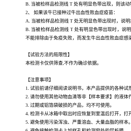
B. 当被检样品检测线 T 处有明显色带出现，则该
2、 如果该牛已接种过牛出血性
败血症
疫苗：
A. 当被检样品检测线 T 处无明显色带出现时，
B. 当被检样品检测线 T 处有明显色带出现时
不能排除由于免疫失败，而发生牛出血性
败血症
感
【试验方法的局限性】
本检测卡仅供筛查,不作为确诊依据。
【注意事项】
1. 试验前请仔细阅读说明书，本产品提供的各种试
2. 请勿使用其他动物血清等非【样本要求】的液体
3. 过期或铝箔袋破损的产品，均不可使用。
4. 检测卡从冰箱中取出时应恢复到室温后打开，
5. 避免使用污染浑浊、严重溶血、大量
血脂
的样本
6. 避免接触检测卡上加样孔和检测窗处的层析膜。