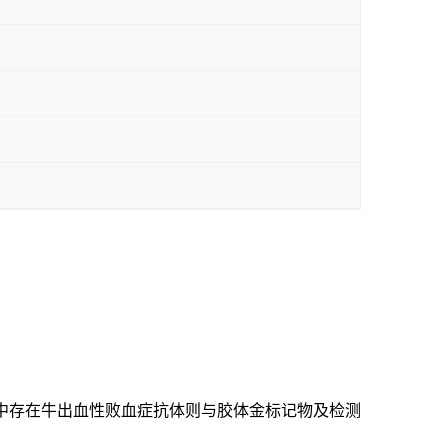
中存在牛出血性
败血症
抗体则与胶体金标记物及检测