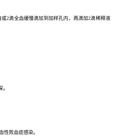
清或2滴全血缓慢滴加到加样孔内，再滴加2滴稀释液
深。
血性
败血症
感染。