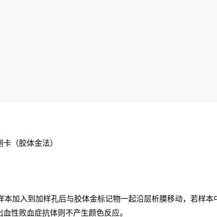
测卡（胶体金法）
成，样本加入到加样孔后与胶体金标记物一起沿层析膜移动，若样本
出血性
败血症
抗体则不产生颜色反应。