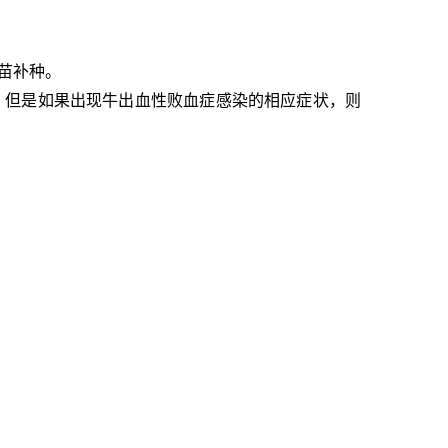
疫苗补种。
。但是如果出现牛出血性
败血症
感染的相应
症状
，则