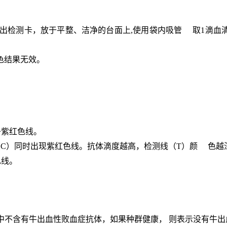
，取出检测卡，放于平整、洁净的台面上,使用袋内吸管 取1滴血
的显色结果无效。
条紫红色线。
区（C）同时出现紫红色线。抗体滴度越高，检测线（T）颜 色越
色线。
本中不含有牛出血性
败血症
抗体，如果种群健康， 则表示没有牛出