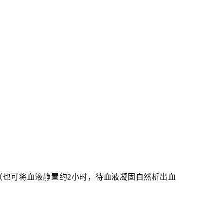
分钟（也可将血液静置约2小时，待
血液凝固
自然析出血