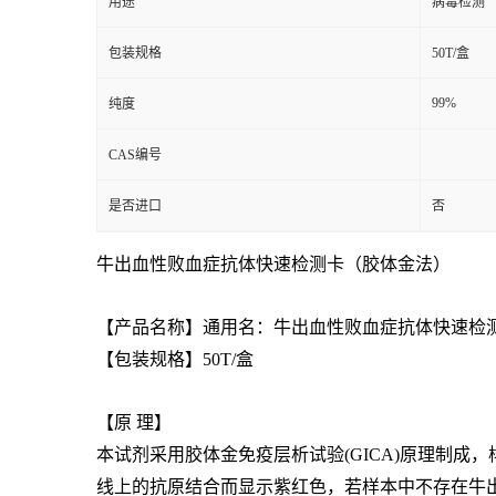
用途
病毒检测
包装规格
50T/盒
99%
纯度
CAS编号
是否进口
否
牛出血性
败血症
抗体快速检测卡（胶体金法）
【产品名称】通用名：牛出血性
败血症
抗体快速检
【包装规格】50T/盒
【原 理】
本试剂采用胶体金免疫层析试验(GICA)原理制
线上的抗原结合而显示紫红色，若样本中不存在牛