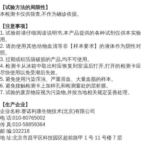
【试验方法的局限性】
本检测卡仅供筛查,不作为确诊依据。
【注意事项】
1. 试验前请仔细阅读说明书,本产品提供的各种试剂仅供本实验
用。
2. 请勿使用其他动物血清等非【样本要求】的液体作为阴性对
照。
3. 过期或铝箔袋破损的产品,均不可使用。
4. 检测卡从冰箱中取出时应恢复到室温后打开,打开的检测卡应
尽快使用以免受潮后失效。
5. 避免使用污染浑浊、严重溶血、大量血脂的样本。
6. 避免接触检测卡上加样孔和检测窗处的层析膜。
7. 试验的废弃物应视为污染物,并按当地相关规定妥善处理。
【生产企业】
企业名称:赛诺利康生物技术(北京)有限公司
电 话:010-80765002
传 真:010-58859364
邮 编:102218
地 址:北京市昌平区科技园区超前路甲 1 号 11 号楼 7 层