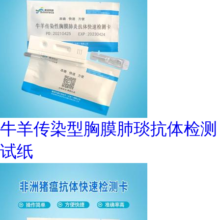
牛羊传染型胸膜肺琰抗体检测
试纸