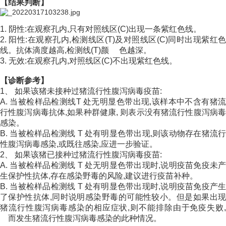
【结果判断】
1. 阴性:在观察孔内,只有对照线区(C)出现一条紫红色线。
2. 阳性:在观察孔内,检测线区(T)及对照线区(C)同时出现紫红色
线。抗体滴度越高,检测线(T)颜 色越深。
3. 无效:在观察孔内,对照线区(C)不出现紫红色线。
【诊断参考】
1、 如果该猪未接种过猪流行性腹泻病毒疫苗:
A. 当被检样品检测线T 处无明显色带出现,该样本中不含有猪流
行性腹泻病毒抗体,如果种群健康, 则表示没有猪流行性腹泻病毒
感染。
B. 当被检样品检测线 T 处有明显色带出现,则该动物存在猪流行
性腹泻病毒感染,或既往感染,应进一步验证。
2、 如果该猪已接种过猪流行性腹泻病毒疫苗:
A. 当被检样品检测线 T 处无明显色带出现时,说明疫苗免疫未产
生保护性抗体,存在感染野毒的风险,建议进行疫苗补种。
B. 当被检样品检测线 T 处有明显色带出现时,说明疫苗免疫产生
了保护性抗体,同时说明感染野毒的可能性较小。但是如果出现
猪流行性腹泻病毒感染的相应症状,则不能排除由于免疫失败,
而发生猪流行性腹泻病毒感染的此种情况。