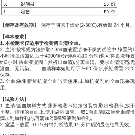
【储存及有效期】
储存于阴凉干燥处(2-30℃),有效期 24 个月。
【样本要求】
1. 本检测卡仅适用于检测猪血清/全血。
2. 血清:按常规方法抽取2-3ml血液置洁净干燥的试管中,静置约1
小时待血液凝固后于4000转/分钟离心10 分钟(也可将血液静置
约2小时,待血液凝固自然析出血清),分离血清。要求血清清亮,无
溶血、无污染。 血清样本短期可于2~8℃保存,长期需置-20℃
保存。
3. 全血:采集新鲜抗凝全血当天使用,未加抗凝剂的全血现采现
用。
【试验方法】
1. 血清/全血加样方式:撕开检测卡铝箔包装袋,取出检测卡,放于
平整、洁净的台面上,使用袋内吸管 取1滴血清或2滴全血缓慢
滴加到加样孔内,再滴加2滴稀释液到加样孔。
2. 室温下放置,10-15 分钟判断结果,15 分钟后的显色结果无效。