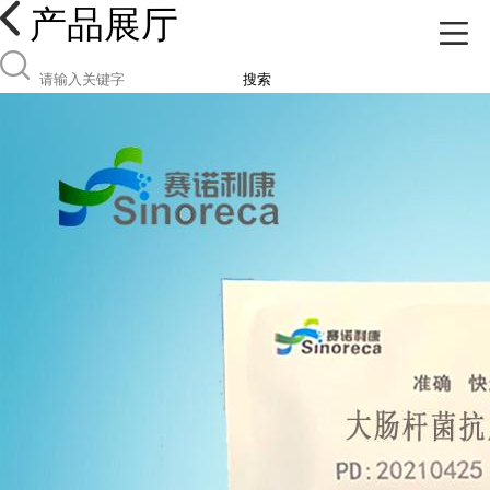
产品展厅
搜索