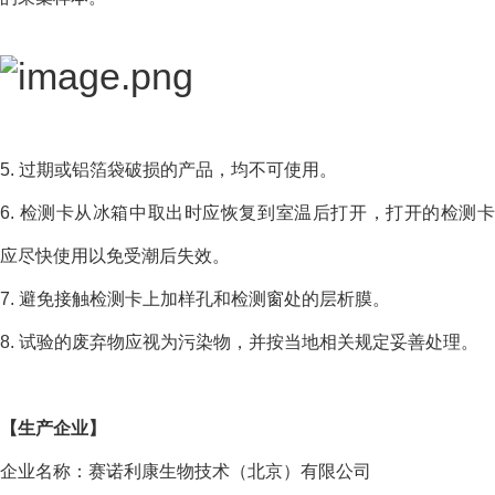
5. 过期或铝箔袋破损的产品，均不可使用。
6. 检测卡从冰箱中取出时应恢复到室温后打开，打开的检测卡
应尽快使用以免受潮后失效。
7. 避免接触检测卡上加样孔和检测窗处的层析膜。
8. 试验的废弃物应视为污染物，并按当地相关规定妥善处理。
【生产企业】
企业名称：赛诺利康生物技术（北京）有限公司