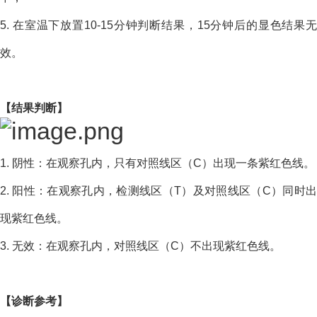
5. 在室温下放置10-15分钟判断结果，15分钟后的显色结果无
效。
【结果判断】
1. 阴性：在观察孔内，只有对照线区（C）出现一条紫红色线。
2. 阳性：在观察孔内，检测线区（T）及对照线区（C）同时出
现紫红色线。
3. 无效：在观察孔内，对照线区（C）不出现紫红色线。
【诊断参考】