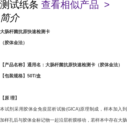
测试纸条
查看相似产品 >
简介
大肠杆菌抗原快速检测卡
（胶体金法）
【产品名称】通用名：大肠杆菌抗原快速检测卡（胶体金法）
【包装规格】50T/盒
【原 理】
本试剂采用胶体金免疫层析试验(GICA)原理制成，样本加入到
加样孔后与胶体金标记物一起沿层析膜移动，若样本中存在大肠