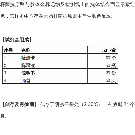
杆菌抗原则与胶体金标记物及检测线上的抗体结合而显示紫红
色，若样本中不存在大肠杆菌抗原则不产生颜色反应。
【试剂盒组成】
【储存及有效期】
储存于阴凉干燥处（2-30℃），有效期 24 
月。