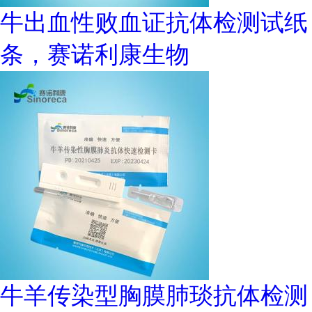
牛出血性败血证抗体检测试纸
条，赛诺利康生物
牛羊传染型胸膜肺琰抗体检测