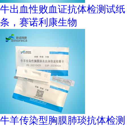
牛出血性败血证抗体检测试纸
条，赛诺利康生物
牛羊传染型胸膜肺琰抗体检测