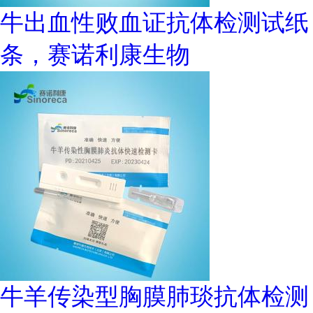
牛出血性败血证抗体检测试纸
条，赛诺利康生物
牛羊传染型胸膜肺琰抗体检测