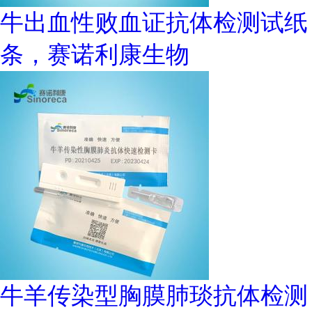
牛出血性败血证抗体检测试纸
条，赛诺利康生物
牛羊传染型胸膜肺琰抗体检测