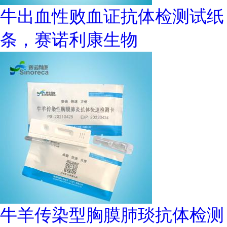
牛出血性败血证抗体检测试纸
条，赛诺利康生物
牛羊传染型胸膜肺琰抗体检测