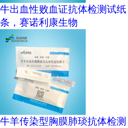
牛出血性败血证抗体检测试纸
条，赛诺利康生物
牛羊传染型胸膜肺琰抗体检测