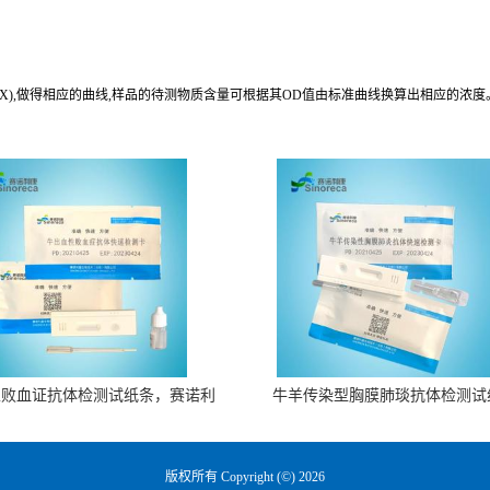
(X),做得相应的曲线,样品的待测物质含量可根据其OD值由标准曲线换算出相应的浓度
性败血证抗体检测试纸条，赛诺利
牛羊传染型胸膜肺琰抗体检测试
康生物
版权所有 Copyright (©) 2026