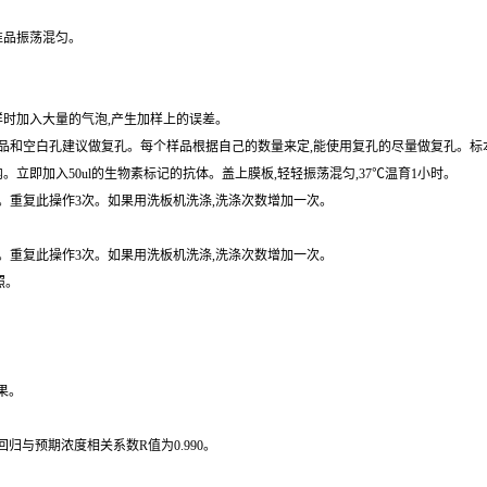
准品振荡混匀。
样时加入大量的气泡,产生加样上的误差。
和空白孔建议做复孔。每个样品根据自己的数量来定,能使用复孔的尽量做复孔。标本用
内。立即加入50ul的生物素标记的抗体。盖上膜板,轻轻振荡混匀,37℃温育1小时。
拍干。重复此操作3次。如果用洗板机洗涤,洗涤次数增加一次。
拍干。重复此操作3次。如果用洗板机洗涤,洗涤次数增加一次。
照。
果。
归与预期浓度相关系数R值为0.990。