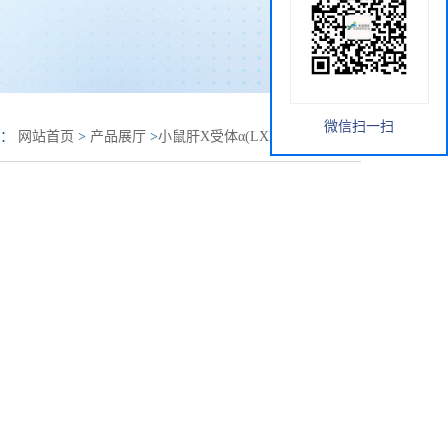
微信扫一扫
置：
网站首页
>
产品展厅
>
小鼠肝X受体α(LXR α)elisa试剂盒