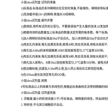
小鼠elisa试剂盒 试剂的准备
1)标准品:标准品的系列稀释应在实验时准备,不能储存。稀释前将标
2)洗涤缓冲液(50×)的稀释:蒸馏水50倍稀释。
小鼠elisa试剂盒 操作步骤
1)使用前,将所有试剂充分混匀。不要使液体产生大量的泡沫,以免加
2)根据待测样品数量加上标准品的数量决定所需的板条数。每个标准品
3)加入稀释好后的标准品50ul于反应孔、加入待测样品50ul于反应孔
4)甩去孔内液体,每孔加满洗涤液,振荡30秒,甩去洗涤液,用吸水纸
5)每孔加入80ul的亲和链酶素-HRP,轻轻振荡混匀,37℃温育30分钟。
6)甩去孔内液体,每孔加满洗涤液,振荡30秒,甩去洗涤液,用吸水纸
7)每孔加入底物A、B各50ul,轻轻振荡混匀,37℃温育10分钟。避免光
8)取出酶标板,迅速加入50ul终止液,加入终止液后应立即测定结果。
9)在450nm波长处测定各孔的OD值。
小鼠elisa试剂盒 局限
6号标准品以上的结果为非线性的,根据此标准曲线无法得到精确的结
小鼠elisa试剂盒 试剂盒性能
1. 灵敏度:最小的检测浓度小于1号标准品。稀释度的线性。样品线性回
2. 特异性:不与其它细胞因子反应。