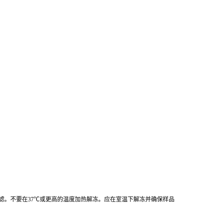
心或过滤。不要在37℃或更高的温度加热解冻。应在室温下解冻并确保样品