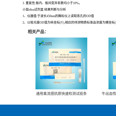
3. 重复性:板内、板间变异系数均小于10%。
小鼠elisa试剂盒 结果判断与分析
1、仪器值:于波长450nm的酶标仪上读取各孔的OD值
2、以吸光度OD值为纵坐标(Y),相应的待测物质标准品浓度为横坐标
相关产品：
通用禽流感抗原快速检测试纸条
牛出血