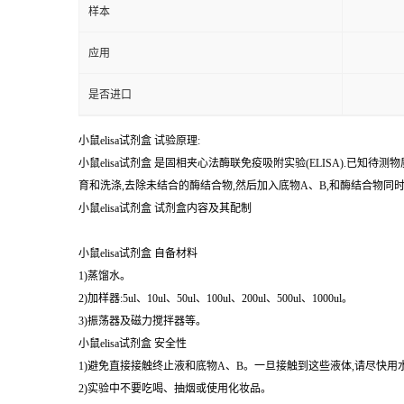
样本
应用
是否进口
小鼠elisa试剂盒 试验原理:
小鼠elisa试剂盒 是固相夹心法酶联免疫吸附实验(ELISA).
育和洗涤,去除未结合的酶结合物,然后加入底物A、B,和酶结合物
小鼠elisa试剂盒 试剂盒内容及其配制
小鼠elisa试剂盒 自备材料
1)蒸馏水。
2)加样器:5ul、10ul、50ul、100ul、200ul、500ul、1000ul。
3)振荡器及磁力搅拌器等。
小鼠elisa试剂盒 安全性
1)避免直接接触终止液和底物A、B。一旦接触到这些液体,请尽快用
2)实验中不要吃喝、抽烟或使用化妆品。