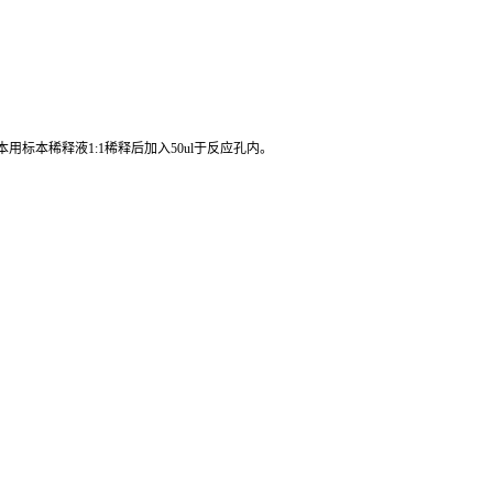
标本稀释液1:1稀释后加入50ul于反应孔内。