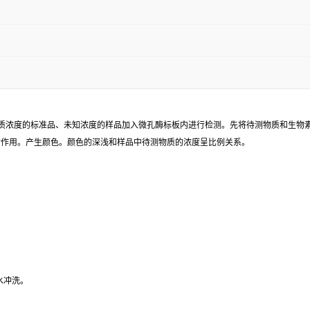
已知待测物质浓度的标准品、未知浓度的样品加入微孔酶标板内进行检测。先将待测物质和生
同时作用。产生颜色。颜色的深浅和样品中待测物质的浓度呈比例关系。
水冲洗。