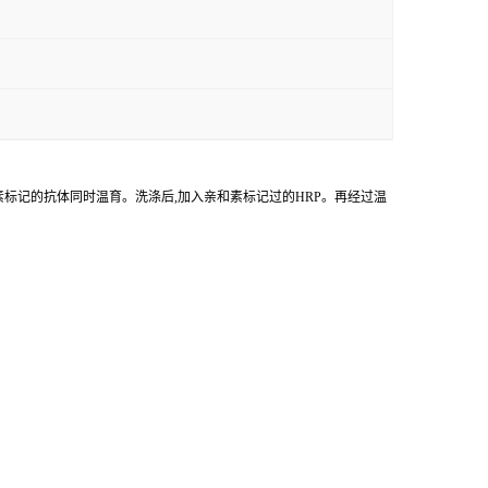
物素标记的抗体同时温育。洗涤后,加入亲和素标记过的HRP。再经过温