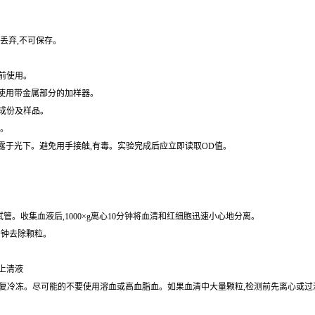
丢弃,不可保存。
前使用。
免使用带金属部分的加样器。
成份及样品。
水。
暴露于光下。避免用手接触,有毒。实验完成后应立即读取OD值。
的试管。收集血液后,1000×g离心10分钟将血清和红细胞迅速小心地分离。
0分钟去除颗粒。
取上清液
保存,避免反复冷冻。尽可能的不要使用溶血或高血脂血。如果血清中大量颗粒,检测前先离