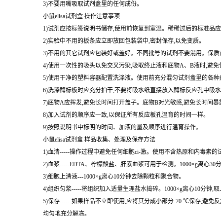
3)不要用嘴吸取试剂盒里的任何成份。
小鼠elisa试剂盒 操作注意事项
1)试剂应按标签说明书储存,使用前恢复到室温。稀稀过后的标准品应
2)实验中不用的板条应立即放回包装袋中,密封保存,以免变质。
3)不用的其它试剂应包装好或盖好。不同批号的试剂不要混用。保质
4)使用一次性的吸头以免交叉污染,吸取终止液和底物A、B液时,避
5)使用干净的塑料容器配置洗涤液。使用前充分混匀试剂盒里的各种
6)洗涤酶标板时应充分拍干,不要将吸水纸直接放入酶标反应孔中吸
7)底物A应挥发,避免长时间打开盖子。底物B对光敏感,避免长时间
8)加入试剂的顺序应一致,以保证所有反应板孔温育的时间一样。
9)按照说明书中标明的时间、加液的量及顺序进行温育操作。
小鼠elisa试剂盒 样品收集、处理及保存方法
1)血清-----操作过程中避免任何细胞ci-激。使用不含热原和内毒素
2)血浆-----EDTA、柠檬酸盐、肝素血浆可用于检测。1000×g离心3
3)细胞上清液---1000×g离心10分钟去除颗粒和聚合物。
4)组织匀浆-----将组织加入适量生理盐水捣碎。1000×g离心10分钟,
5)保存------如果样品不立即使用,应将其分成小部分-70 ℃
均匀地充分解冻。