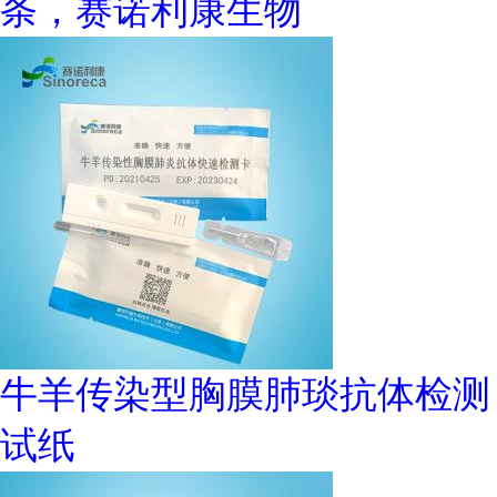
条，赛诺利康生物
牛羊传染型胸膜肺琰抗体检测
试纸