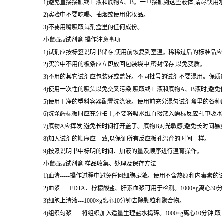
3)不要用嘴吸取试剂盒里的任何成份。
小鼠elisa试剂盒 操作注意事项
1)试剂应按标签说明书储存,使用前恢复到室温。稀稀过后的标准品应
2)实验中不用的板条应立即放回包装袋中,密封保存,以免变质。
3)不用的其它试剂应包装好或盖好。不同批号的试剂不要混用。保质
4)使用一次性的吸头以免交叉污染,吸取终止液和底物A、B液时,避
5)使用干净的塑料容器配置洗涤液。使用前充分混匀试剂盒里的各种
6)洗涤酶标板时应充分拍干,不要将吸水纸直接放入酶标反应孔中吸
7)底物A应挥发,避免长时间打开盖子。底物B对光敏感,避免长时间
8)加入试剂的顺序应一致,以保证所有反应板孔温育的时间一样。
9)按照说明书中标明的时间、加液的量及顺序进行温育操作。
小鼠elisa试剂盒 样品收集、处理及保存方法
1)血清-----操作过程中避免任何细胞ci-激。使用不含热原和内毒素
2)血浆-----EDTA、柠檬酸盐、肝素血浆可用于检测。1000×g离心3
3)细胞上清液---1000×g离心10分钟去除颗粒和聚合物。
4)组织匀浆-----将组织加入适量生理盐水捣碎。1000×g离心10分钟,
5)保存------如果样品不立即使用,应将其分成小部分-70 ℃
均匀地充分解冻。