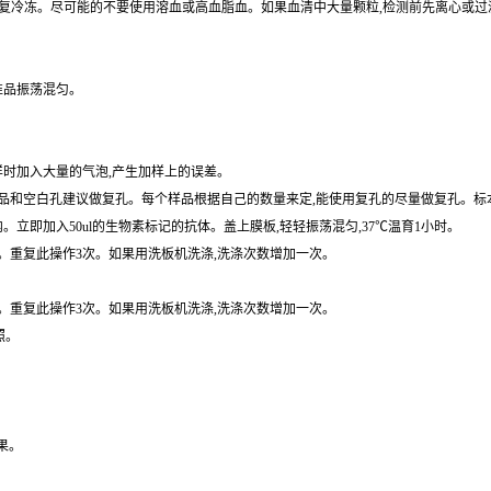
准品振荡混匀。
样时加入大量的气泡,产生加样上的误差。
和空白孔建议做复孔。每个样品根据自己的数量来定,能使用复孔的尽量做复孔。标本用
内。立即加入50ul的生物素标记的抗体。盖上膜板,轻轻振荡混匀,37℃温育1小时。
拍干。重复此操作3次。如果用洗板机洗涤,洗涤次数增加一次。
拍干。重复此操作3次。如果用洗板机洗涤,洗涤次数增加一次。
照。
果。
归与预期浓度相关系数R值为0.990。