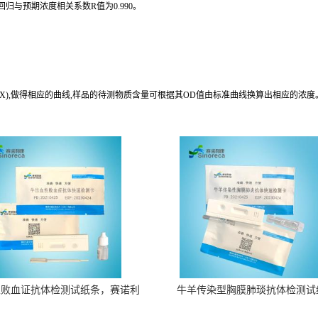
(X),做得相应的曲线,样品的待测物质含量可根据其OD值由标准曲线换算出相应的浓度
性败血证抗体检测试纸条，赛诺利
牛羊传染型胸膜肺琰抗体检测试
康生物
版权所有 Copyright (©) 2026