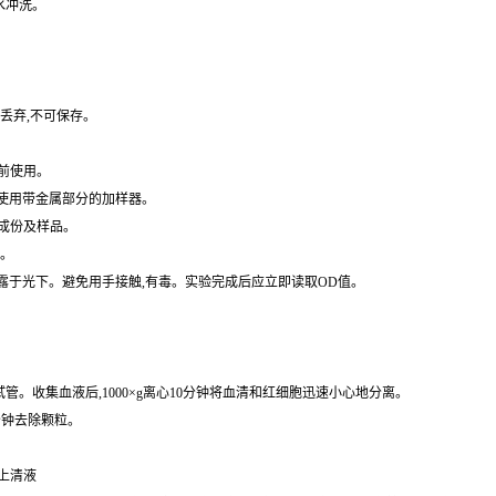
丢弃,不可保存。
前使用。
免使用带金属部分的加样器。
成份及样品。
水。
暴露于光下。避免用手接触,有毒。实验完成后应立即读取OD值。
的试管。收集血液后,1000×g离心10分钟将血清和红细胞迅速小心地分离。
0分钟去除颗粒。
取上清液
保存,避免反复冷冻。尽可能的不要使用溶血或高血脂血。如果血清中大量颗粒,检测前先离