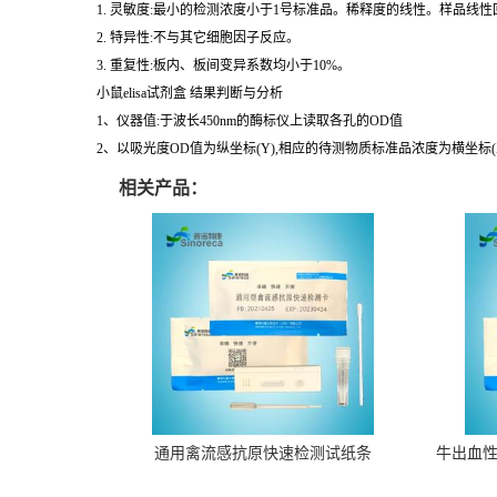
3. 重复性:板内、板间变异系数均小于10%。
小鼠elisa试剂盒 结果判断与分析
1、仪器值:于波长450nm的酶标仪上读取各孔的OD值
2、以吸光度OD值为纵坐标(Y),相应的待测物质标准品浓度为横坐标
相关产品：
通用禽流感抗原快速检测试纸条
牛出血