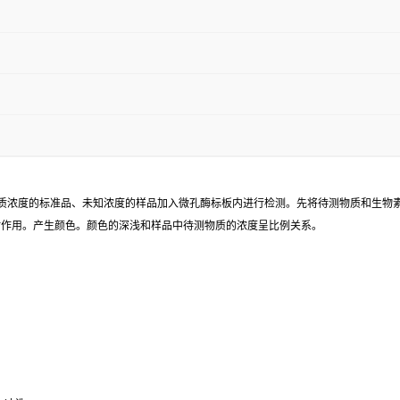
已知待测物质浓度的标准品、未知浓度的样品加入微孔酶标板内进行检测。先将待测物质和生
同时作用。产生颜色。颜色的深浅和样品中待测物质的浓度呈比例关系。
水冲洗。