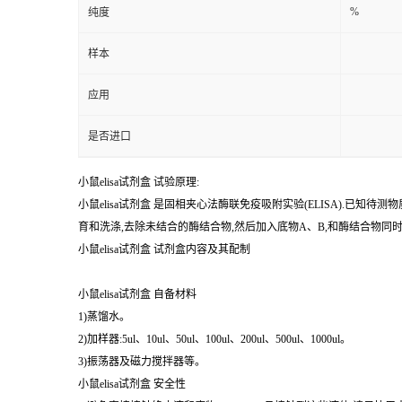
样本
应用
是否进口
小鼠elisa试剂盒 试验原理:
小鼠elisa试剂盒 是固相夹心法酶联免疫吸附实验(ELISA).
育和洗涤,去除未结合的酶结合物,然后加入底物A、B,和酶结合物
小鼠elisa试剂盒 试剂盒内容及其配制
小鼠elisa试剂盒 自备材料
1)蒸馏水。
2)加样器:5ul、10ul、50ul、100ul、200ul、500ul、1000ul。
3)振荡器及磁力搅拌器等。
小鼠elisa试剂盒 安全性
1)避免直接接触终止液和底物A、B。一旦接触到这些液体,请尽快用
2)实验中不要吃喝、抽烟或使用化妆品。