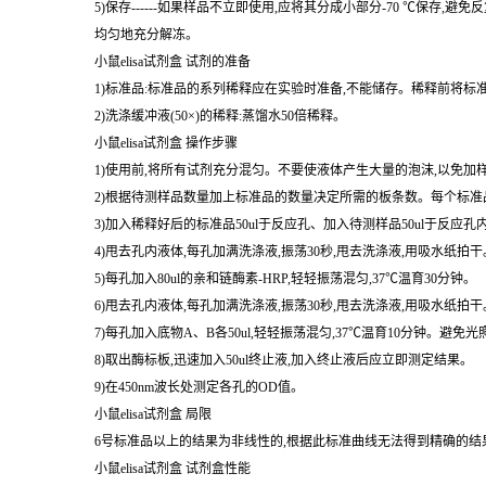
小鼠elisa试剂盒 试剂的准备
1)标准品:标准品的系列稀释应在实验时准备,不能储存。稀释前将标
2)洗涤缓冲液(50×)的稀释:蒸馏水50倍稀释。
小鼠elisa试剂盒 操作步骤
1)使用前,将所有试剂充分混匀。不要使液体产生大量的泡沫,以免加
2)根据待测样品数量加上标准品的数量决定所需的板条数。每个标准品
3)加入稀释好后的标准品50ul于反应孔、加入待测样品50ul于反应孔
4)甩去孔内液体,每孔加满洗涤液,振荡30秒,甩去洗涤液,用吸水纸
5)每孔加入80ul的亲和链酶素-HRP,轻轻振荡混匀,37℃温育30分钟。
6)甩去孔内液体,每孔加满洗涤液,振荡30秒,甩去洗涤液,用吸水纸
7)每孔加入底物A、B各50ul,轻轻振荡混匀,37℃温育10分钟。避免光
8)取出酶标板,迅速加入50ul终止液,加入终止液后应立即测定结果。
9)在450nm波长处测定各孔的OD值。
小鼠elisa试剂盒 局限
6号标准品以上的结果为非线性的,根据此标准曲线无法得到精确的结
小鼠elisa试剂盒 试剂盒性能
1. 灵敏度:最小的检测浓度小于1号标准品。稀释度的线性。样品线性回
2. 特异性:不与其它细胞因子反应。