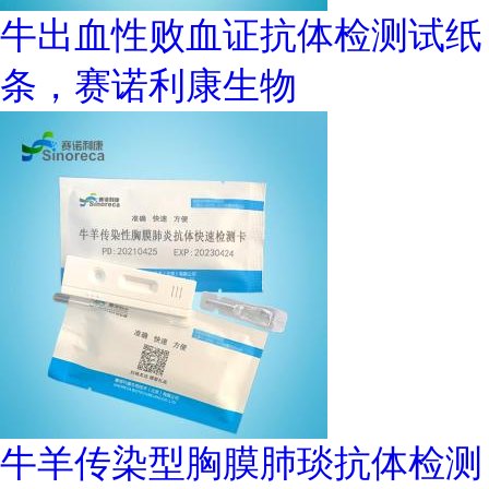
牛出血性败血证抗体检测试纸
条，赛诺利康生物
牛羊传染型胸膜肺琰抗体检测