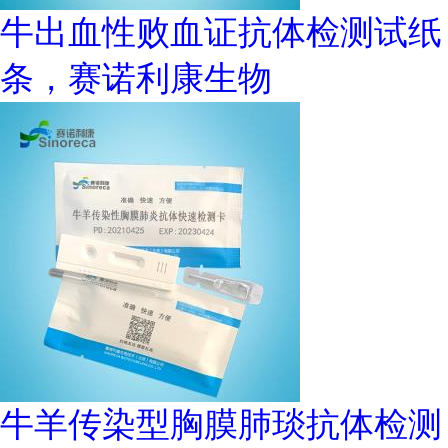
牛出血性败血证抗体检测试纸
条，赛诺利康生物
牛羊传染型胸膜肺琰抗体检测