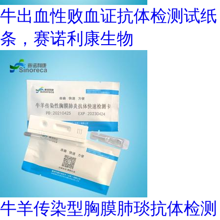
牛出血性败血证抗体检测试纸
条，赛诺利康生物
牛羊传染型胸膜肺琰抗体检测