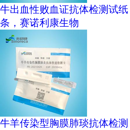
牛出血性败血证抗体检测试纸
条，赛诺利康生物
牛羊传染型胸膜肺琰抗体检测