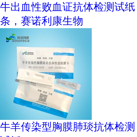
牛出血性败血证抗体检测试纸
条，赛诺利康生物
牛羊传染型胸膜肺琰抗体检测