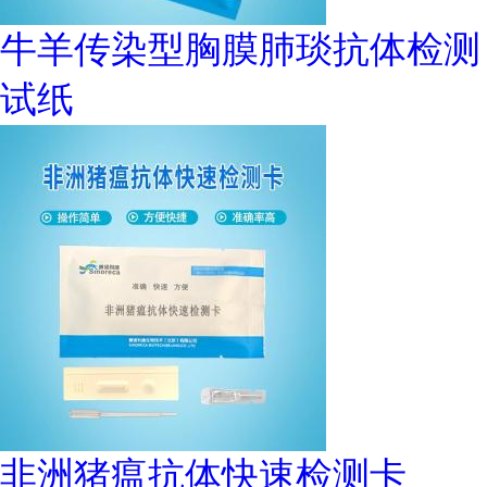
牛羊传染型胸膜肺琰抗体检测
试纸
非洲猪瘟抗体快速检测卡