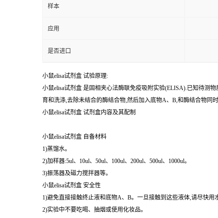
%
纯度
样本
应用
是否进口
小鼠elisa试剂盒 试验原理:
小鼠elisa试剂盒 是固相夹心法酶联免疫吸附实验(ELISA).
育和洗涤,去除未结合的酶结合物,然后加入底物A、B,和酶结合物
小鼠elisa试剂盒 试剂盒内容及其配制
小鼠elisa试剂盒 自备材料
1)蒸馏水。
2)加样器:5ul、10ul、50ul、100ul、200ul、500ul、1000ul。
3)振荡器及磁力搅拌器等。
小鼠elisa试剂盒 安全性