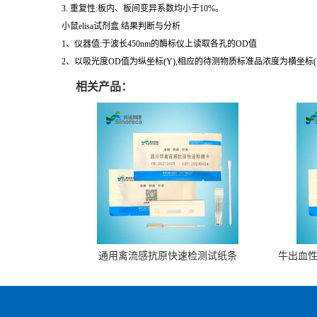
1. 灵敏度:最小的检测浓度小于1号标准品。稀释度的线性。样品线性回
2. 特异性:不与其它细胞因子反应。
3. 重复性:板内、板间变异系数均小于10%。
小鼠elisa试剂盒 结果判断与分析
1、仪器值:于波长450nm的酶标仪上读取各孔的OD值
2、以吸光度OD值为纵坐标(Y),相应的待测物质标准品浓度为横坐标
相关产品：
通用禽流感抗原快速检测试纸条
牛出血