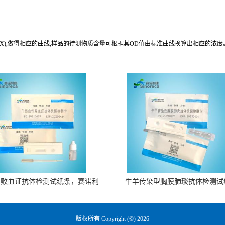
归与预期浓度相关系数R值为0.990。
(X),做得相应的曲线,样品的待测物质含量可根据其OD值由标准曲线换算出相应的浓度
性败血证抗体检测试纸条，赛诺利
牛羊传染型胸膜肺琰抗体检测试
康生物