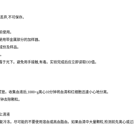
水冲洗。
丢弃,不可保存。
前使用。
免使用带金属部分的加样器。
成份及样品。
水。
暴露于光下。避免用手接触,有毒。实验完成后应立即读取OD值。
的试管。收集血液后,1000×g离心10分钟将血清和红细胞迅速小心地分离。
0分钟去除颗粒。
取上清液