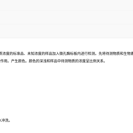
已知待测物质浓度的标准品、未知浓度的样品加入微孔酶标板内进行检测。先将待测物质和生
同时作用。产生颜色。颜色的深浅和样品中待测物质的浓度呈比例关系。