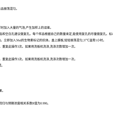
保存,避免反复冷冻。尽可能的不要使用溶血或高血脂血。如果血清中大量颗粒,检测前先离
准品振荡混匀。
样时加入大量的气泡,产生加样上的误差。
和空白孔建议做复孔。每个样品根据自己的数量来定,能使用复孔的尽量做复孔。标本用
内。立即加入50ul的生物素标记的抗体。盖上膜板,轻轻振荡混匀,37℃温育1小时。
拍干。重复此操作3次。如果用洗板机洗涤,洗涤次数增加一次。
拍干。重复此操作3次。如果用洗板机洗涤,洗涤次数增加一次。
照。
果。