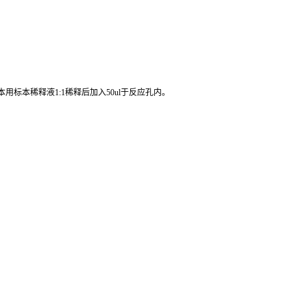
心或过滤。不要在37℃或更高的温度加热解冻。应在室温下解冻并确保样品
标本稀释液1:1稀释后加入50ul于反应孔内。