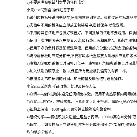
1)避免直接接触终止液和底物A、B。一旦接触到这些液体,请尽快用
2)实验中不要吃喝、抽烟或使用化妆品。
3)不要用嘴吸取试剂盒里的任何成份。
小鼠elisa试剂盒 操作注意事项
1)试剂应按标签说明书储存,使用前恢复到室温。稀稀过后的标准品应
2)实验中不用的板条应立即放回包装袋中,密封保存,以免变质。
3)不用的其它试剂应包装好或盖好。不同批号的试剂不要混用。保质
4)使用一次性的吸头以免交叉污染,吸取终止液和底物A、B液时,避
5)使用干净的塑料容器配置洗涤液。使用前充分混匀试剂盒里的各种
6)洗涤酶标板时应充分拍干,不要将吸水纸直接放入酶标反应孔中吸
7)底物A应挥发,避免长时间打开盖子。底物B对光敏感,避免长时间
8)加入试剂的顺序应一致,以保证所有反应板孔温育的时间一样。
9)按照说明书中标明的时间、加液的量及顺序进行温育操作。
小鼠elisa试剂盒 样品收集、处理及保存方法
1)血清-----操作过程中避免任何细胞ci-激。使用不含热原和内毒素
2)血浆-----EDTA、柠檬酸盐、肝素血浆可用于检测。1000×g离心3
3)细胞上清液---1000×g离心10分钟去除颗粒和聚合物。
4)组织匀浆-----将组织加入适量生理盐水捣碎。1000×g离心10分钟,