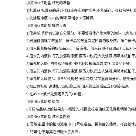
5)保存------如果样品不立即使用,应将其分成小部分-70 ℃
均匀地充分解冻。
小鼠elisa试剂盒 试剂的准备
1)标准品:标准品的系列稀释应在实验时准备,不能储存。稀释前将标
2)洗涤缓冲液(50×)的稀释:蒸馏水50倍稀释。
小鼠elisa试剂盒 操作步骤
1)使用前,将所有试剂充分混匀。不要使液体产生大量的泡沫,以免加
2)根据待测样品数量加上标准品的数量决定所需的板条数。每个标准品
3)加入稀释好后的标准品50ul于反应孔、加入待测样品50ul于反应孔
4)甩去孔内液体,每孔加满洗涤液,振荡30秒,甩去洗涤液,用吸水纸
5)每孔加入80ul的亲和链酶素-HRP,轻轻振荡混匀,37℃温育30分钟。
6)甩去孔内液体,每孔加满洗涤液,振荡30秒,甩去洗涤液,用吸水纸
7)每孔加入底物A、B各50ul,轻轻振荡混匀,37℃温育10分钟。避免光
8)取出酶标板,迅速加入50ul终止液,加入终止液后应立即测定结果。
9)在450nm波长处测定各孔的OD值。
小鼠elisa试剂盒 局限
6号标准品以上的结果为非线性的,根据此标准曲线无法得到精确的结
小鼠elisa试剂盒 试剂盒性能