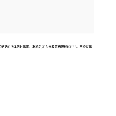
物素标记的抗体同时温育。洗涤后,加入亲和素标记过的HRP。再经过温