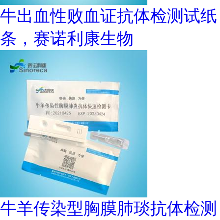
牛出血性败血证抗体检测试纸
条，赛诺利康生物
牛羊传染型胸膜肺琰抗体检测