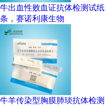
牛出血性败血证抗体检测试纸
条，赛诺利康生物
牛羊传染型胸膜肺琰抗体检测