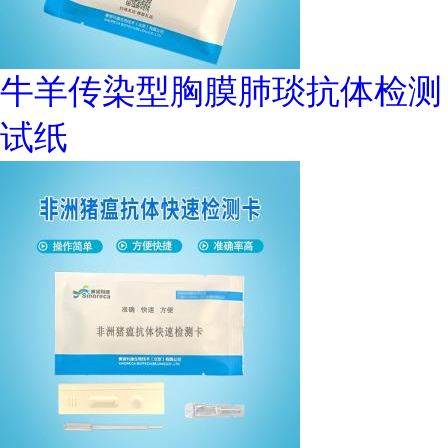
牛羊传染型胸膜肺琰抗体检测
试纸