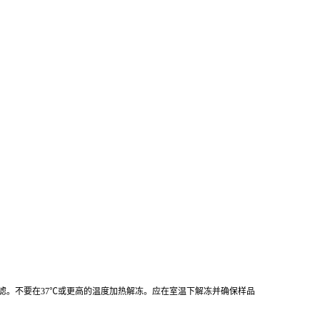
心或过滤。不要在37℃或更高的温度加热解冻。应在室温下解冻并确保样品