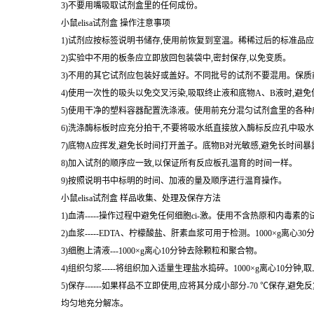
3)不要用嘴吸取试剂盒里的任何成份。
小鼠elisa试剂盒 操作注意事项
1)试剂应按标签说明书储存,使用前恢复到室温。稀稀过后的标准品应
2)实验中不用的板条应立即放回包装袋中,密封保存,以免变质。
3)不用的其它试剂应包装好或盖好。不同批号的试剂不要混用。保质
4)使用一次性的吸头以免交叉污染,吸取终止液和底物A、B液时,避
5)使用干净的塑料容器配置洗涤液。使用前充分混匀试剂盒里的各种
6)洗涤酶标板时应充分拍干,不要将吸水纸直接放入酶标反应孔中吸
7)底物A应挥发,避免长时间打开盖子。底物B对光敏感,避免长时间
8)加入试剂的顺序应一致,以保证所有反应板孔温育的时间一样。
9)按照说明书中标明的时间、加液的量及顺序进行温育操作。
小鼠elisa试剂盒 样品收集、处理及保存方法
1)血清-----操作过程中避免任何细胞ci-激。使用不含热原和内毒素
2)血浆-----EDTA、柠檬酸盐、肝素血浆可用于检测。1000×g离心3
3)细胞上清液---1000×g离心10分钟去除颗粒和聚合物。
4)组织匀浆-----将组织加入适量生理盐水捣碎。1000×g离心10分钟,
5)保存------如果样品不立即使用,应将其分成小部分-70 ℃
均匀地充分解冻。