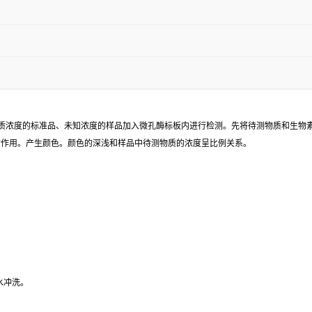
已知待测物质浓度的标准品、未知浓度的样品加入微孔酶标板内进行检测。先将待测物质和生
同时作用。产生颜色。颜色的深浅和样品中待测物质的浓度呈比例关系。
水冲洗。