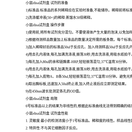
小鼠elisa试剂盒 试剂的准备
1)标准品:标准品的系列稀释应在实验时准备,不能储存。稀释前将标
2)洗涤缓冲液(50×)的稀释:蒸馏水50倍稀释。
小鼠elisa试剂盒 操作步骤
1)使用前,将所有试剂充分混匀。不要使液体产生大量的泡沫,以免加
2)根据待测样品数量加上标准品的数量决定所需的板条数。每个标准品
3)加入稀释好后的标准品50ul于反应孔、加入待测样品50ul于反应孔
4)甩去孔内液体,每孔加满洗涤液,振荡30秒,甩去洗涤液,用吸水纸
5)每孔加入80ul的亲和链酶素-HRP,轻轻振荡混匀,37℃温育30分钟。
6)甩去孔内液体,每孔加满洗涤液,振荡30秒,甩去洗涤液,用吸水纸
7)每孔加入底物A、B各50ul,轻轻振荡混匀,37℃温育10分钟。避免光
8)取出酶标板,迅速加入50ul终止液,加入终止液后应立即测定结果。
9)在450nm波长处测定各孔的OD值。
小鼠elisa试剂盒 局限
6号标准品以上的结果为非线性的,根据此标准曲线无法得到精确的结
小鼠elisa试剂盒 试剂盒性能
1. 灵敏度:最小的检测浓度小于1号标准品。稀释度的线性。样品线性回
2. 特异性:不与其它细胞因子反应。