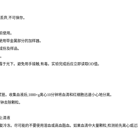
丢弃,不可保存。
前使用。
免使用带金属部分的加样器。
成份及样品。
水。
暴露于光下。避免用手接触,有毒。实验完成后应立即读取OD值。
的试管。收集血液后,1000×g离心10分钟将血清和红细胞迅速小心地分离。
0分钟去除颗粒。
取上清液
保存,避免反复冷冻。尽可能的不要使用溶血或高血脂血。如果血清中大量颗粒,检测前先离