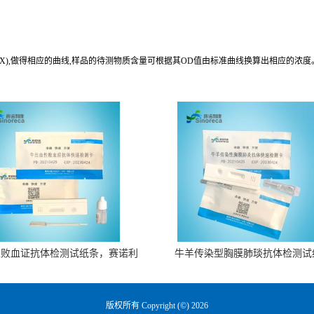
(X),做得相应的曲线,样品的待测物质含量可根据其OD值由标准曲线换算出相应的浓度
性败血证抗体检测试纸条，赛诺利
牛羊传染型胸膜肺琰抗体检测试
康生物
版权所有 Copyright (©) 2026