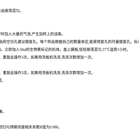
准品振荡混匀。
样时加入大量的气泡,产生加样上的误差。
和空白孔建议做复孔。每个样品根据自己的数量来定,能使用复孔的尽量做复孔。标本用
内。立即加入50ul的生物素标记的抗体。盖上膜板,轻轻振荡混匀,37℃温育1小时。
拍干。重复此操作3次。如果用洗板机洗涤,洗涤次数增加一次。
拍干。重复此操作3次。如果用洗板机洗涤,洗涤次数增加一次。
照。
果。
归与预期浓度相关系数R值为0.990。