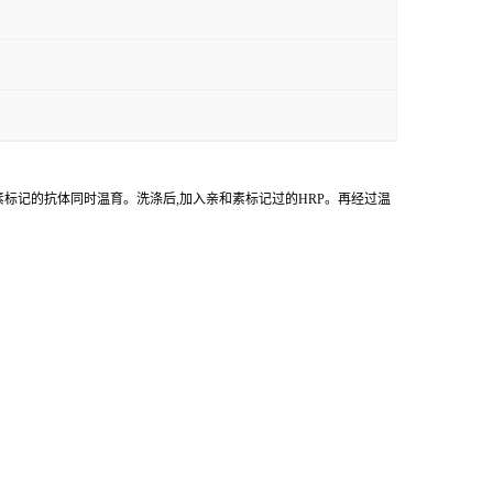
物素标记的抗体同时温育。洗涤后,加入亲和素标记过的HRP。再经过温