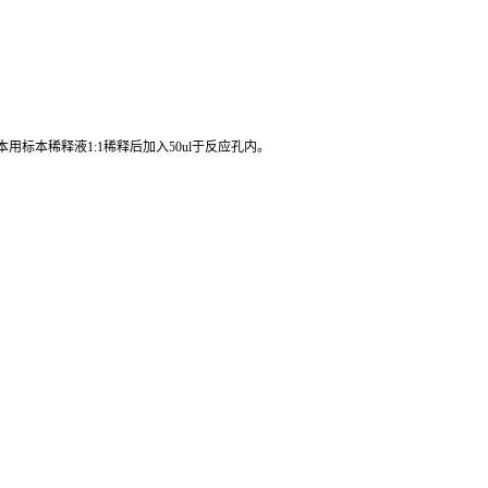
标本稀释液1:1稀释后加入50ul于反应孔内。