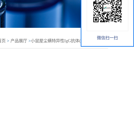
微信扫一扫
首页
>
产品展厅
>
小鼠屋尘螨特异性IgG抗体(HDM-IgG)elisa