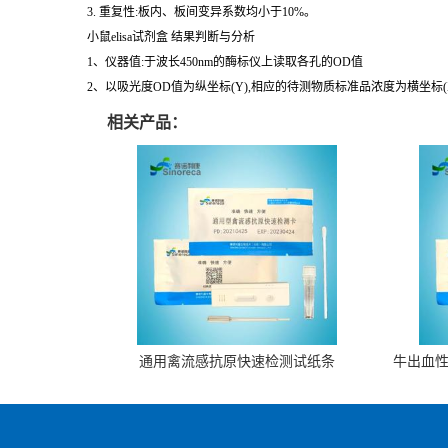
3. 重复性:板内、板间变异系数均小于10%。
小鼠elisa试剂盒 结果判断与分析
1、仪器值:于波长450nm的酶标仪上读取各孔的OD值
2、以吸光度OD值为纵坐标(Y),相应的待测物质标准品浓度为横坐标
相关产品：
通用禽流感抗原快速检测试纸条
牛出血