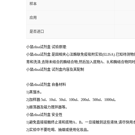
样本
应用
是否进口
小鼠elisa试剂盒 试验原理:
小鼠elisa试剂盒 是固相夹心法酶联免疫吸附实验(ELISA).
育和洗涤,去除未结合的酶结合物,然后加入底物A、B,和酶结合物
小鼠elisa试剂盒 试剂盒内容及其配制
小鼠elisa试剂盒 自备材料
1)蒸馏水。
2)加样器:5ul、10ul、50ul、100ul、200ul、500ul、1000ul。
3)振荡器及磁力搅拌器等。
小鼠elisa试剂盒 安全性
1)避免直接接触终止液和底物A、B。一旦接触到这些液体,请尽快用
2)实验中不要吃喝、抽烟或使用化妆品。