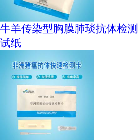
牛羊传染型胸膜肺琰抗体检测
试纸