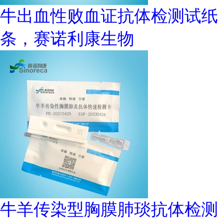
牛出血性败血证抗体检测试纸
条，赛诺利康生物
牛羊传染型胸膜肺琰抗体检测