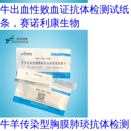
牛出血性败血证抗体检测试纸
条，赛诺利康生物
牛羊传染型胸膜肺琰抗体检测