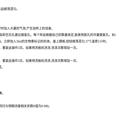
准品振荡混匀。
样时加入大量的气泡,产生加样上的误差。
和空白孔建议做复孔。每个样品根据自己的数量来定,能使用复孔的尽量做复孔。标本用
内。立即加入50ul的生物素标记的抗体。盖上膜板,轻轻振荡混匀,37℃温育1小时。
拍干。重复此操作3次。如果用洗板机洗涤,洗涤次数增加一次。
拍干。重复此操作3次。如果用洗板机洗涤,洗涤次数增加一次。
照。
果。
归与预期浓度相关系数R值为0.990。