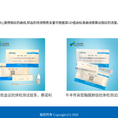
(X),做得相应的曲线,样品的待测物质含量可根据其OD值由标准曲线换算出相应的浓度
性败血证抗体检测试纸条，赛诺利
牛羊传染型胸膜肺琰抗体检测试
康生物
版权所有 Copyright (©) 2026