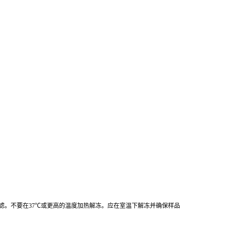
心或过滤。不要在37℃或更高的温度加热解冻。应在室温下解冻并确保样品