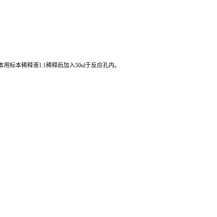
标本稀释液1:1稀释后加入50ul于反应孔内。