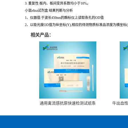
3. 重复性:板内、板间变异系数均小于10%。
小鼠elisa试剂盒 结果判断与分析
1、仪器值:于波长450nm的酶标仪上读取各孔的OD值
2、以吸光度OD值为纵坐标(Y),相应的待测物质标准品浓度为横坐标
相关产品：
通用禽流感抗原快速检测试纸条
牛出血