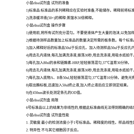
小鼠elisa试剂盒 试剂的准备
1)标准品:标准品的系列稀释应在实验时准备,不能储存。稀释前将标
2)洗涤缓冲液(50×)的稀释:蒸馏水50倍稀释。
小鼠elisa试剂盒 操作步骤
1)使用前,将所有试剂充分混匀。不要使液体产生大量的泡沫,以免加
2)根据待测样品数量加上标准品的数量决定所需的板条数。每个标准品
3)加入稀释好后的标准品50ul于反应孔、加入待测样品50ul于反应孔
4)甩去孔内液体,每孔加满洗涤液,振荡30秒,甩去洗涤液,用吸水纸
5)每孔加入80ul的亲和链酶素-HRP,轻轻振荡混匀,37℃温育30分钟。
6)甩去孔内液体,每孔加满洗涤液,振荡30秒,甩去洗涤液,用吸水纸
7)每孔加入底物A、B各50ul,轻轻振荡混匀,37℃温育10分钟。避免光
8)取出酶标板,迅速加入50ul终止液,加入终止液后应立即测定结果。
9)在450nm波长处测定各孔的OD值。
小鼠elisa试剂盒 局限
6号标准品以上的结果为非线性的,根据此标准曲线无法得到精确的结
小鼠elisa试剂盒 试剂盒性能
1. 灵敏度:最小的检测浓度小于1号标准品。稀释度的线性。样品线性回
2. 特异性:不与其它细胞因子反应。