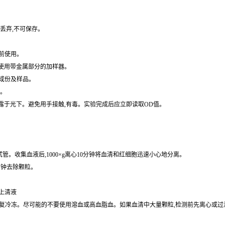
丢弃,不可保存。
前使用。
免使用带金属部分的加样器。
成份及样品。
水。
暴露于光下。避免用手接触,有毒。实验完成后应立即读取OD值。
的试管。收集血液后,1000×g离心10分钟将血清和红细胞迅速小心地分离。
0分钟去除颗粒。
取上清液
保存,避免反复冷冻。尽可能的不要使用溶血或高血脂血。如果血清中大量颗粒,检测前先离