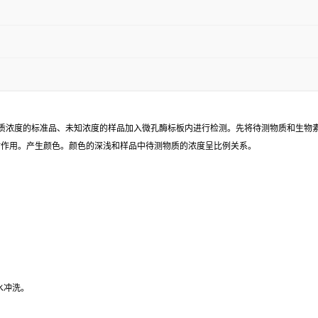
已知待测物质浓度的标准品、未知浓度的样品加入微孔酶标板内进行检测。先将待测物质和生
同时作用。产生颜色。颜色的深浅和样品中待测物质的浓度呈比例关系。
水冲洗。