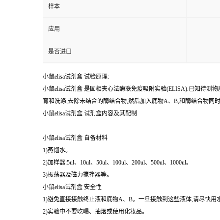
样本
应用
是否进口
小鼠elisa试剂盒 试验原理:
小鼠elisa试剂盒 是固相夹心法酶联免疫吸附实验(ELISA).
育和洗涤,去除未结合的酶结合物,然后加入底物A、B,和酶结合物
小鼠elisa试剂盒 试剂盒内容及其配制
小鼠elisa试剂盒 自备材料
1)蒸馏水。
2)加样器:5ul、10ul、50ul、100ul、200ul、500ul、1000ul。
3)振荡器及磁力搅拌器等。
小鼠elisa试剂盒 安全性
1)避免直接接触终止液和底物A、B。一旦接触到这些液体,请尽快用
2)实验中不要吃喝、抽烟或使用化妆品。