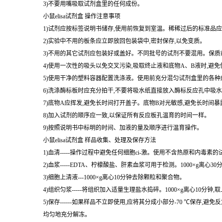
3)不要用嘴吸取试剂盒里的任何成份。
小鼠elisa试剂盒 操作注意事项
1)试剂应按标签说明书储存,使用前恢复到室温。稀稀过后的标准品应
2)实验中不用的板条应立即放回包装袋中,密封保存,以免变质。
3)不用的其它试剂应包装好或盖好。不同批号的试剂不要混用。保质
4)使用一次性的吸头以免交叉污染,吸取终止液和底物A、B液时,避
5)使用干净的塑料容器配置洗涤液。使用前充分混匀试剂盒里的各种
6)洗涤酶标板时应充分拍干,不要将吸水纸直接放入酶标反应孔中吸
7)底物A应挥发,避免长时间打开盖子。底物B对光敏感,避免长时间
8)加入试剂的顺序应一致,以保证所有反应板孔温育的时间一样。
9)按照说明书中标明的时间、加液的量及顺序进行温育操作。
小鼠elisa试剂盒 样品收集、处理及保存方法
1)血清-----操作过程中避免任何细胞ci-激。使用不含热原和内毒素
2)血浆-----EDTA、柠檬酸盐、肝素血浆可用于检测。1000×g离心3
3)细胞上清液---1000×g离心10分钟去除颗粒和聚合物。
4)组织匀浆-----将组织加入适量生理盐水捣碎。1000×g离心10分钟,
5)保存------如果样品不立即使用,应将其分成小部分-70 ℃
均匀地充分解冻。