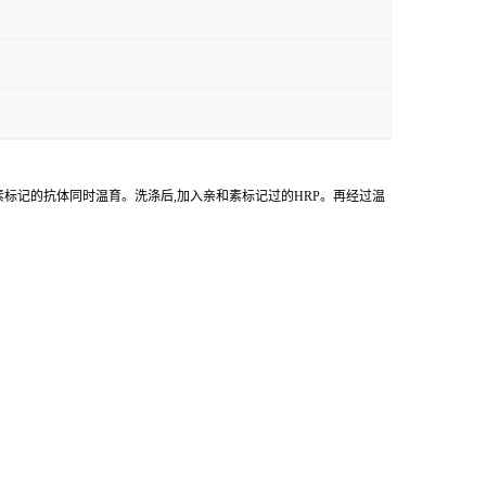
物素标记的抗体同时温育。洗涤后,加入亲和素标记过的HRP。再经过温