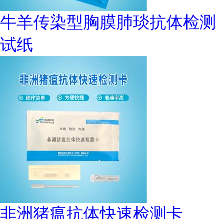
牛羊传染型胸膜肺琰抗体检测
试纸
非洲猪瘟抗体快速检测卡