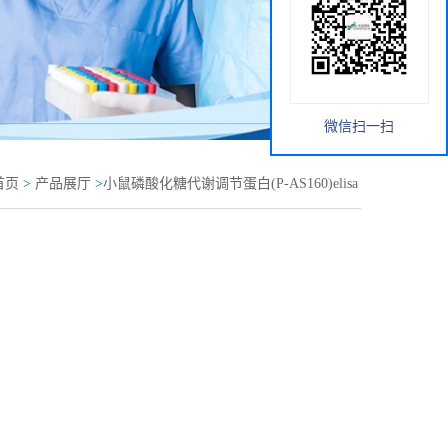
微信扫一扫
首页
>
产品展厅
>
小鼠磷酸化糖代谢调节蛋白(P-AS160)elisa