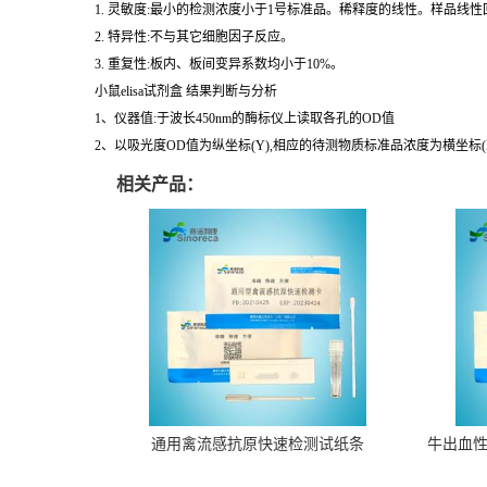
1. 灵敏度:最小的检测浓度小于1号标准品。稀释度的线性。样品线性回
2. 特异性:不与其它细胞因子反应。
3. 重复性:板内、板间变异系数均小于10%。
小鼠elisa试剂盒 结果判断与分析
1、仪器值:于波长450nm的酶标仪上读取各孔的OD值
2、以吸光度OD值为纵坐标(Y),相应的待测物质标准品浓度为横坐标
相关产品：
通用禽流感抗原快速检测试纸条
牛出血