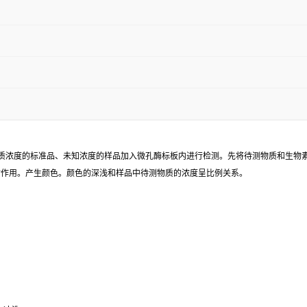
已知待测物质浓度的标准品、未知浓度的样品加入微孔酶标板内进行检测。先将待测物质和生
同时作用。产生颜色。颜色的深浅和样品中待测物质的浓度呈比例关系。