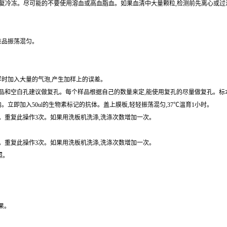
保存,避免反复冷冻。尽可能的不要使用溶血或高血脂血。如果血清中大量颗粒,检测前先离
准品振荡混匀。
样时加入大量的气泡,产生加样上的误差。
和空白孔建议做复孔。每个样品根据自己的数量来定,能使用复孔的尽量做复孔。标本用
内。立即加入50ul的生物素标记的抗体。盖上膜板,轻轻振荡混匀,37℃温育1小时。
拍干。重复此操作3次。如果用洗板机洗涤,洗涤次数增加一次。
拍干。重复此操作3次。如果用洗板机洗涤,洗涤次数增加一次。
照。
果。