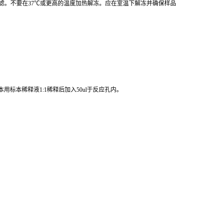
心或过滤。不要在37℃或更高的温度加热解冻。应在室温下解冻并确保样品
标本稀释液1:1稀释后加入50ul于反应孔内。