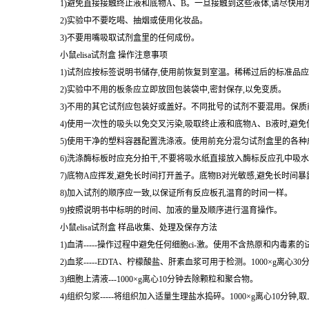
1)避免直接接触终止液和底物A、B。一旦接触到这些液体,请尽快用
2)实验中不要吃喝、抽烟或使用化妆品。
3)不要用嘴吸取试剂盒里的任何成份。
小鼠elisa试剂盒 操作注意事项
1)试剂应按标签说明书储存,使用前恢复到室温。稀稀过后的标准品应
2)实验中不用的板条应立即放回包装袋中,密封保存,以免变质。
3)不用的其它试剂应包装好或盖好。不同批号的试剂不要混用。保质
4)使用一次性的吸头以免交叉污染,吸取终止液和底物A、B液时,避
5)使用干净的塑料容器配置洗涤液。使用前充分混匀试剂盒里的各种
6)洗涤酶标板时应充分拍干,不要将吸水纸直接放入酶标反应孔中吸
7)底物A应挥发,避免长时间打开盖子。底物B对光敏感,避免长时间
8)加入试剂的顺序应一致,以保证所有反应板孔温育的时间一样。
9)按照说明书中标明的时间、加液的量及顺序进行温育操作。
小鼠elisa试剂盒 样品收集、处理及保存方法
1)血清-----操作过程中避免任何细胞ci-激。使用不含热原和内毒素
2)血浆-----EDTA、柠檬酸盐、肝素血浆可用于检测。1000×g离心3
3)细胞上清液---1000×g离心10分钟去除颗粒和聚合物。
4)组织匀浆-----将组织加入适量生理盐水捣碎。1000×g离心10分钟,