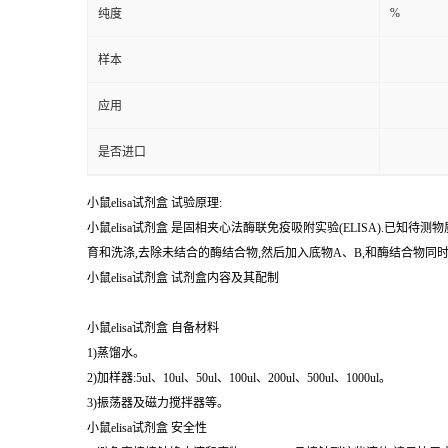
%
纯度
样本
应用
是否进口
小鼠elisa试剂盒 试验原理:
小鼠elisa试剂盒 是固相夹心法酶联免疫吸附实验(ELISA).
育和洗涤,去除未结合的酶结合物,然后加入底物A、B,和酶结合物
小鼠elisa试剂盒 试剂盒内容及其配制
小鼠elisa试剂盒 自备材料
1)蒸馏水。
2)加样器:5ul、10ul、50ul、100ul、200ul、500ul、1000ul。
3)振荡器及磁力搅拌器等。
小鼠elisa试剂盒 安全性