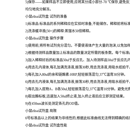
5)保存------如果样品不立即使用,应将其分成小部分-70 ℃
均匀地充分解冻。
小鼠elisa试剂盒 试剂的准备
1)标准品:标准品的系列稀释应在实验时准备,不能储存。稀释前将标
2)洗涤缓冲液(50×)的稀释:蒸馏水50倍稀释。
小鼠elisa试剂盒 操作步骤
1)使用前,将所有试剂充分混匀。不要使液体产生大量的泡沫,以免加
2)根据待测样品数量加上标准品的数量决定所需的板条数。每个标准品
3)加入稀释好后的标准品50ul于反应孔、加入待测样品50ul于反应孔
4)甩去孔内液体,每孔加满洗涤液,振荡30秒,甩去洗涤液,用吸水纸
5)每孔加入80ul的亲和链酶素-HRP,轻轻振荡混匀,37℃温育30分钟。
6)甩去孔内液体,每孔加满洗涤液,振荡30秒,甩去洗涤液,用吸水纸
7)每孔加入底物A、B各50ul,轻轻振荡混匀,37℃温育10分钟。避免光
8)取出酶标板,迅速加入50ul终止液,加入终止液后应立即测定结果。
9)在450nm波长处测定各孔的OD值。
小鼠elisa试剂盒 局限
6号标准品以上的结果为非线性的,根据此标准曲线无法得到精确的结
小鼠elisa试剂盒 试剂盒性能