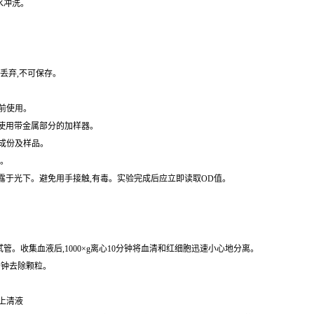
水冲洗。
丢弃,不可保存。
前使用。
免使用带金属部分的加样器。
成份及样品。
水。
暴露于光下。避免用手接触,有毒。实验完成后应立即读取OD值。
的试管。收集血液后,1000×g离心10分钟将血清和红细胞迅速小心地分离。
0分钟去除颗粒。
取上清液