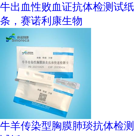
牛出血性败血证抗体检测试纸
条，赛诺利康生物
牛羊传染型胸膜肺琰抗体检测