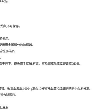
丢弃,不可保存。
前使用。
免使用带金属部分的加样器。
成份及样品。
水。
暴露于光下。避免用手接触,有毒。实验完成后应立即读取OD值。
的试管。收集血液后,1000×g离心10分钟将血清和红细胞迅速小心地分离。
0分钟去除颗粒。
取上清液
保存,避免反复冷冻。尽可能的不要使用溶血或高血脂血。如果血清中大量颗粒,检测前先离