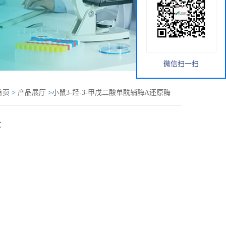
微信扫一扫
首页
>
产品展厅
>
小鼠3-羟-3-甲戊二酸单酰辅酶A还原酶
盒
盒