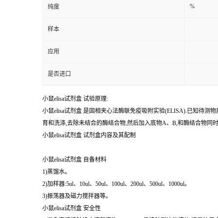
样本
应用
是否进口
小鼠elisa试剂盒 试验原理:
小鼠elisa试剂盒 是固相夹心法酶联免疫吸附实验(ELISA).
育和洗涤,去除未结合的酶结合物,然后加入底物A、B,和酶结合物
小鼠elisa试剂盒 试剂盒内容及其配制
小鼠elisa试剂盒 自备材料
1)蒸馏水。
2)加样器:5ul、10ul、50ul、100ul、200ul、500ul、1000ul。
3)振荡器及磁力搅拌器等。
小鼠elisa试剂盒 安全性
1)避免直接接触终止液和底物A、B。一旦接触到这些液体,请尽快用
2)实验中不要吃喝、抽烟或使用化妆品。