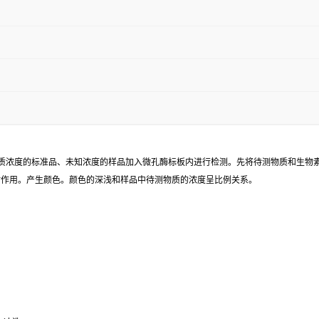
已知待测物质浓度的标准品、未知浓度的样品加入微孔酶标板内进行检测。先将待测物质和生
同时作用。产生颜色。颜色的深浅和样品中待测物质的浓度呈比例关系。
水冲洗。