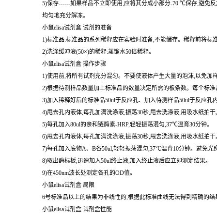
小鼠elisa试剂盒 试剂的准备
1)标准品:标准品的系列稀释应在实验时准备,不能储存。稀释前将标
2)洗涤缓冲液(50×)的稀释:蒸馏水50倍稀释。
小鼠elisa试剂盒 操作步骤
1)使用前,将所有试剂充分混匀。不要使液体产生大量的泡沫,以免加
2)根据待测样品数量加上标准品的数量决定所需的板条数。每个标准品
3)加入稀释好后的标准品50ul于反应孔、加入待测样品50ul于反应孔
4)甩去孔内液体,每孔加满洗涤液,振荡30秒,甩去洗涤液,用吸水纸
5)每孔加入80ul的亲和链酶素-HRP,轻轻振荡混匀,37℃温育30分钟。
6)甩去孔内液体,每孔加满洗涤液,振荡30秒,甩去洗涤液,用吸水纸
7)每孔加入底物A、B各50ul,轻轻振荡混匀,37℃温育10分钟。避免光
8)取出酶标板,迅速加入50ul终止液,加入终止液后应立即测定结果。
9)在450nm波长处测定各孔的OD值。
小鼠elisa试剂盒 局限
6号标准品以上的结果为非线性的,根据此标准曲线无法得到精确的结
小鼠elisa试剂盒 试剂盒性能
1. 灵敏度:最小的检测浓度小于1号标准品。稀释度的线性。样品线性回
2. 特异性:不与其它细胞因子反应。