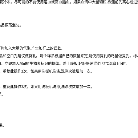
准品振荡混匀。
样时加入大量的气泡,产生加样上的误差。
和空白孔建议做复孔。每个样品根据自己的数量来定,能使用复孔的尽量做复孔。标本用
内。立即加入50ul的生物素标记的抗体。盖上膜板,轻轻振荡混匀,37℃温育1小时。
拍干。重复此操作3次。如果用洗板机洗涤,洗涤次数增加一次。
拍干。重复此操作3次。如果用洗板机洗涤,洗涤次数增加一次。
照。
果。
归与预期浓度相关系数R值为0.990。