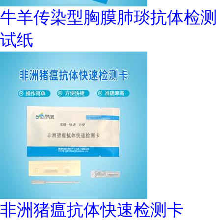
牛羊传染型胸膜肺琰抗体检测
试纸
非洲猪瘟抗体快速检测卡