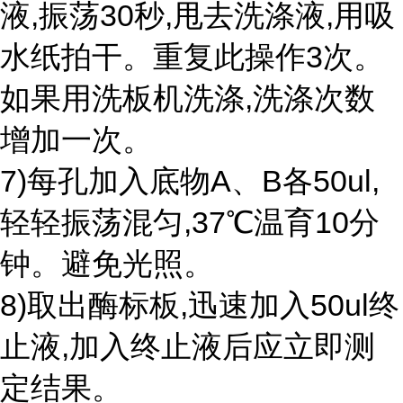
液,振荡30秒,甩去洗涤液,用吸
水纸拍干。重复此操作3次。
如果用洗板机洗涤,洗涤次数
增加一次。
7)每孔加入底物A、B各50ul,
轻轻振荡混匀,37℃温育10分
钟。避免光照。
8)取出酶标板,迅速加入50ul终
止液,加入终止液后应立即测
定结果。