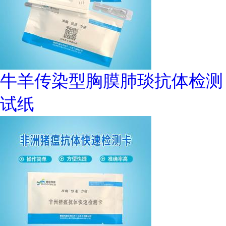
牛羊传染型胸膜肺琰抗体检测
试纸