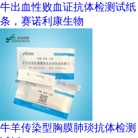
牛出血性败血证抗体检测试纸
条，赛诺利康生物
牛羊传染型胸膜肺琰抗体检测