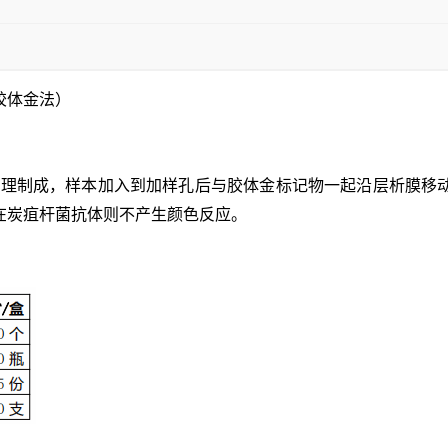
胶体金法）
A)原理制成，样本加入到加样孔后与胶体金标记物一起沿层析膜
在炭疽杆菌抗体则不产生颜色反应。