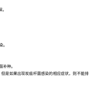
深。
染。
疫苗补种。
小。但是如果出现炭疽杆菌感染的相应
症状
，则不能排