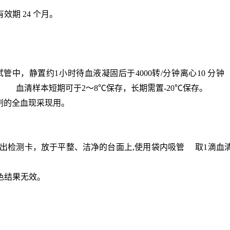
效期 24 个月。
的试管中，静置约1小时待
血液凝固
后于4000转/分钟离心10 
 血清样本短期可于2～8℃保存，长期需置-20℃保存。
剂的全血现采现用。
，取出检测卡，放于平整、洁净的台面上,使用袋内吸管 取1滴血
的显色结果无效。