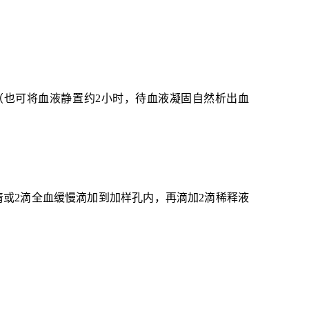
分钟（也可将血液静置约2小时，待
血液凝固
自然析出血
清或2滴全血缓慢滴加到加样孔内，再滴加2滴稀释液