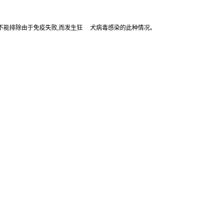
则不能排除由于免疫失败,而发生狂 犬病毒感染的此种情况。