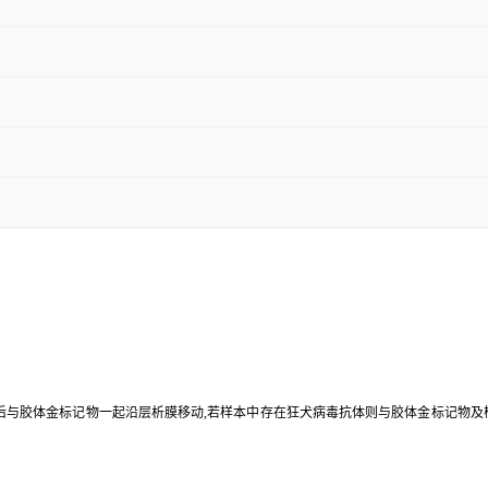
样孔后与胶体金标记物一起沿层析膜移动,若样本中存在狂犬病毒抗体则与胶体金标记物