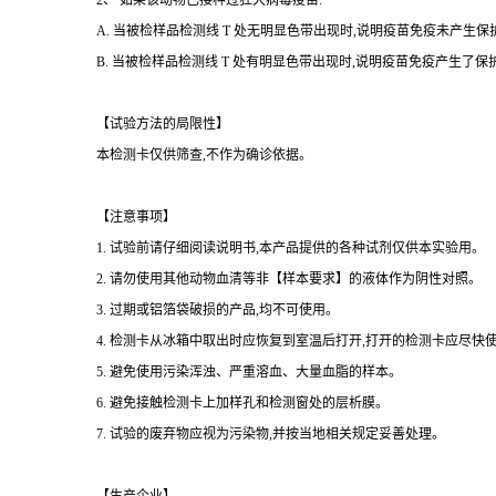
2、 如果该动物已接种过狂犬病毒疫苗:
A. 当被检样品检测线 T 处无明显色带出现时,说明疫苗免疫未产生
B. 当被检样品检测线 T 处有明显色带出现时,说明疫苗免疫产生
【试验方法的局限性】
本检测卡仅供筛查,不作为确诊依据。
【注意事项】
1. 试验前请仔细阅读说明书,本产品提供的各种试剂仅供本实验用。
2. 请勿使用其他动物血清等非【样本要求】的液体作为阴性对照。
3. 过期或铝箔袋破损的产品,均不可使用。
4. 检测卡从冰箱中取出时应恢复到室温后打开,打开的检测卡应尽快
5. 避免使用污染浑浊、严重溶血、大量血脂的样本。
6. 避免接触检测卡上加样孔和检测窗处的层析膜。
7. 试验的废弃物应视为污染物,并按当地相关规定妥善处理。