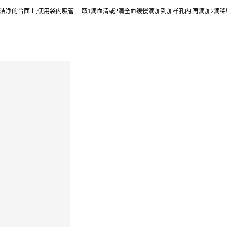
整、洁净的台面上,使用袋内吸管 取1滴血清或2滴全血缓慢滴加到加样孔内,再滴加2滴