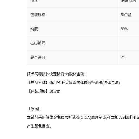
用途
病毒检测
包装规格
50T/盒
99%
纯度
CAS编号
是否进口
否
狂犬病毒抗体快速检测卡(胶体金法)
【产品名称】通用名:狂犬病毒抗体快速检测卡(胶体金法)
【包装规格】50T/盒
【原 理】
本试剂采用胶体金免疫层析试验(GICA)原理制成,样本加入到加
产生颜色反应。