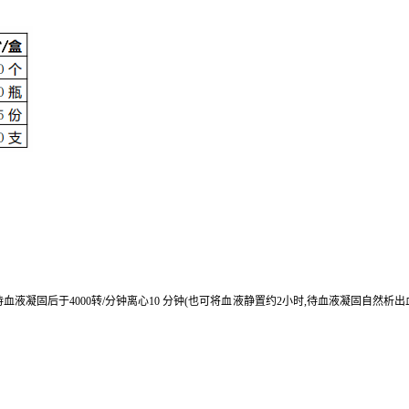
小时待血液凝固后于4000转/分钟离心10 分钟(也可将血液静置约2小时,待血液凝固自