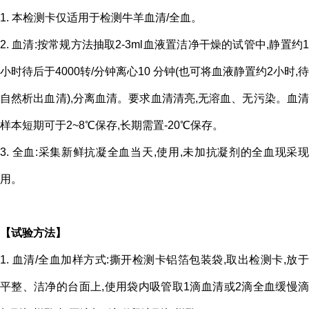
1. 本检测卡仅适用于检测牛羊血清/全血。
2. 血清:按常规方法抽取2-3ml血液置洁净干燥的试管中,静置约1
小时待
后于4000转/分钟离心10 分钟(也可将血液静置约2小时,待
自然析出血清),分离血清。要求血清清亮,无溶血、无污染。血清
样本短期可于2~8℃保存,长期需置-20℃保存。
3. 全血:采集新鲜抗凝全血当天,使用,未加抗凝剂的全血现采现
用。
【试验方法】
1. 血清/全血加样方式:撕开检测卡铝箔包装袋,取出检测卡,放于
平整、洁净的台面上,使用袋内吸管取1滴血清或2滴全血缓慢滴