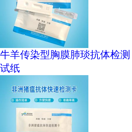
牛羊传染型胸膜肺琰抗体检测
试纸