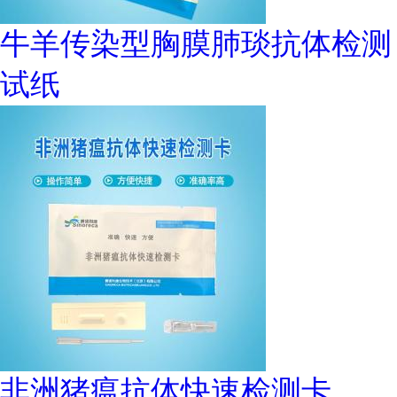
牛羊传染型胸膜肺琰抗体检测
试纸
非洲猪瘟抗体快速检测卡