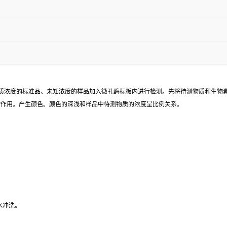
已知待测物质浓度的标准品、未知浓度的样品加入微孔酶标板内进行检测。先将待测物质和生
同时作用。产生颜色。颜色的深浅和样品中待测物质的浓度呈比例关系。