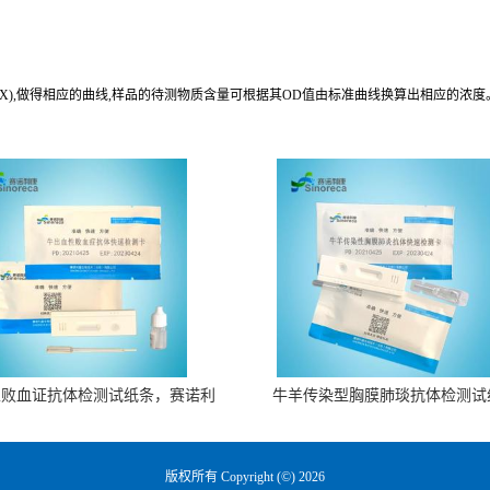
归与预期浓度相关系数R值为0.990。
(X),做得相应的曲线,样品的待测物质含量可根据其OD值由标准曲线换算出相应的浓度
性败血证抗体检测试纸条，赛诺利
牛羊传染型胸膜肺琰抗体检测试
康生物