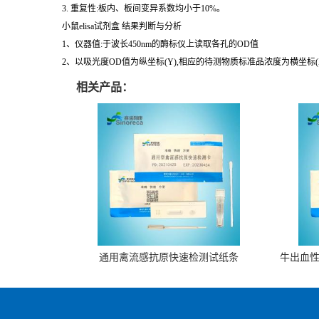
1. 灵敏度:最小的检测浓度小于1号标准品。稀释度的线性。样品线性回
2. 特异性:不与其它细胞因子反应。
3. 重复性:板内、板间变异系数均小于10%。
小鼠elisa试剂盒 结果判断与分析
1、仪器值:于波长450nm的酶标仪上读取各孔的OD值
2、以吸光度OD值为纵坐标(Y),相应的待测物质标准品浓度为横坐标
相关产品：
通用禽流感抗原快速检测试纸条
牛出血