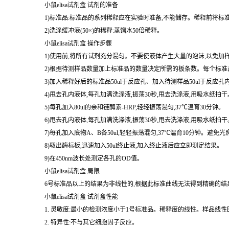
5)保存------如果样品不立即使用,应将其分成小部分-70 ℃
均匀地充分解冻。
小鼠elisa试剂盒 试剂的准备
1)标准品:标准品的系列稀释应在实验时准备,不能储存。稀释前将标
2)洗涤缓冲液(50×)的稀释:蒸馏水50倍稀释。
小鼠elisa试剂盒 操作步骤
1)使用前,将所有试剂充分混匀。不要使液体产生大量的泡沫,以免加
2)根据待测样品数量加上标准品的数量决定所需的板条数。每个标准品
3)加入稀释好后的标准品50ul于反应孔、加入待测样品50ul于反应孔
4)甩去孔内液体,每孔加满洗涤液,振荡30秒,甩去洗涤液,用吸水纸
5)每孔加入80ul的亲和链酶素-HRP,轻轻振荡混匀,37℃温育30分钟。
6)甩去孔内液体,每孔加满洗涤液,振荡30秒,甩去洗涤液,用吸水纸
7)每孔加入底物A、B各50ul,轻轻振荡混匀,37℃温育10分钟。避免光
8)取出酶标板,迅速加入50ul终止液,加入终止液后应立即测定结果。
9)在450nm波长处测定各孔的OD值。
小鼠elisa试剂盒 局限
6号标准品以上的结果为非线性的,根据此标准曲线无法得到精确的结
小鼠elisa试剂盒 试剂盒性能