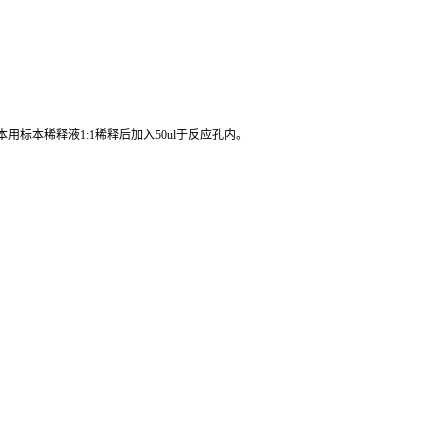
心或过滤。不要在37℃或更高的温度加热解冻。应在室温下解冻并确保样品
标本稀释液1:1稀释后加入50ul于反应孔内。