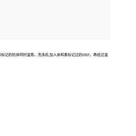
物素标记的抗体同时温育。洗涤后,加入亲和素标记过的HRP。再经过温