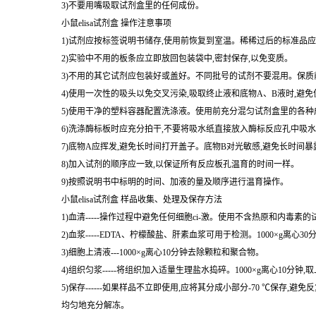
1)避免直接接触终止液和底物A、B。一旦接触到这些液体,请尽快用
2)实验中不要吃喝、抽烟或使用化妆品。
3)不要用嘴吸取试剂盒里的任何成份。
小鼠elisa试剂盒 操作注意事项
1)试剂应按标签说明书储存,使用前恢复到室温。稀稀过后的标准品应
2)实验中不用的板条应立即放回包装袋中,密封保存,以免变质。
3)不用的其它试剂应包装好或盖好。不同批号的试剂不要混用。保质
4)使用一次性的吸头以免交叉污染,吸取终止液和底物A、B液时,避
5)使用干净的塑料容器配置洗涤液。使用前充分混匀试剂盒里的各种
6)洗涤酶标板时应充分拍干,不要将吸水纸直接放入酶标反应孔中吸
7)底物A应挥发,避免长时间打开盖子。底物B对光敏感,避免长时间
8)加入试剂的顺序应一致,以保证所有反应板孔温育的时间一样。
9)按照说明书中标明的时间、加液的量及顺序进行温育操作。
小鼠elisa试剂盒 样品收集、处理及保存方法
1)血清-----操作过程中避免任何细胞ci-激。使用不含热原和内毒素
2)血浆-----EDTA、柠檬酸盐、肝素血浆可用于检测。1000×g离心3
3)细胞上清液---1000×g离心10分钟去除颗粒和聚合物。
4)组织匀浆-----将组织加入适量生理盐水捣碎。1000×g离心10分钟,