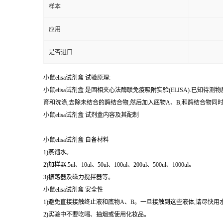
%
纯度
样本
应用
是否进口
小鼠elisa试剂盒 试验原理:
小鼠elisa试剂盒 是固相夹心法酶联免疫吸附实验(ELISA).
育和洗涤,去除未结合的酶结合物,然后加入底物A、B,和酶结合物
小鼠elisa试剂盒 试剂盒内容及其配制
小鼠elisa试剂盒 自备材料
1)蒸馏水。
2)加样器:5ul、10ul、50ul、100ul、200ul、500ul、1000ul。
3)振荡器及磁力搅拌器等。
小鼠elisa试剂盒 安全性