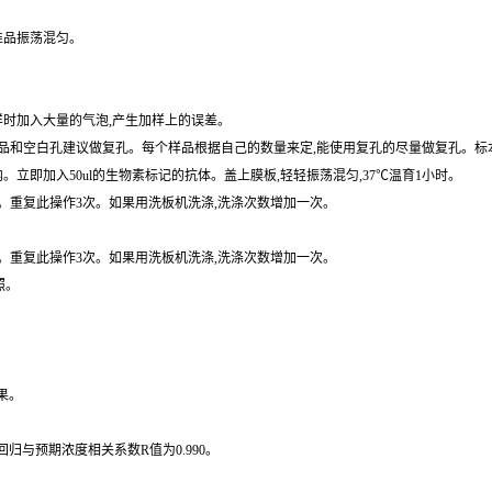
保存,避免反复冷冻。尽可能的不要使用溶血或高血脂血。如果血清中大量颗粒,检测前先离
准品振荡混匀。
样时加入大量的气泡,产生加样上的误差。
和空白孔建议做复孔。每个样品根据自己的数量来定,能使用复孔的尽量做复孔。标本用
内。立即加入50ul的生物素标记的抗体。盖上膜板,轻轻振荡混匀,37℃温育1小时。
拍干。重复此操作3次。如果用洗板机洗涤,洗涤次数增加一次。
拍干。重复此操作3次。如果用洗板机洗涤,洗涤次数增加一次。
照。
果。