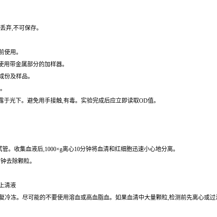
水冲洗。
丢弃,不可保存。
前使用。
免使用带金属部分的加样器。
成份及样品。
水。
暴露于光下。避免用手接触,有毒。实验完成后应立即读取OD值。
的试管。收集血液后,1000×g离心10分钟将血清和红细胞迅速小心地分离。
0分钟去除颗粒。
取上清液