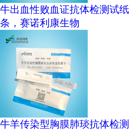
牛出血性败血证抗体检测试纸
条，赛诺利康生物
牛羊传染型胸膜肺琰抗体检测