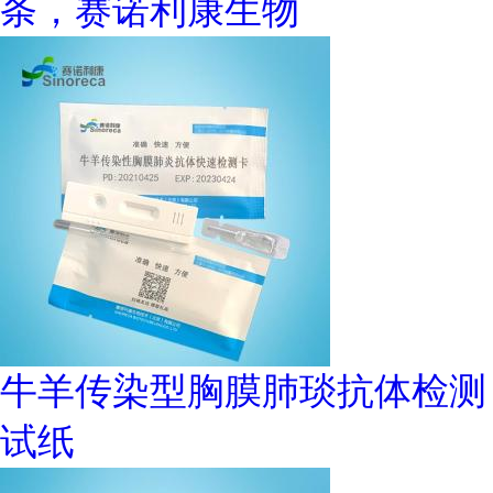
条，赛诺利康生物
牛羊传染型胸膜肺琰抗体检测
试纸