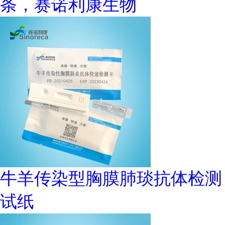
条，赛诺利康生物
牛羊传染型胸膜肺琰抗体检测
试纸