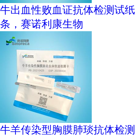
牛出血性败血证抗体检测试纸
条，赛诺利康生物
牛羊传染型胸膜肺琰抗体检测