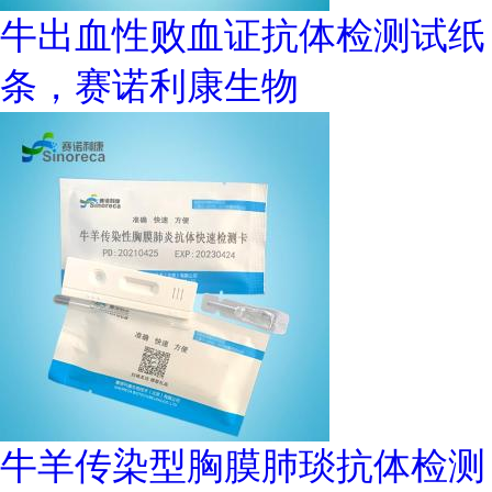
牛出血性败血证抗体检测试纸
条，赛诺利康生物
牛羊传染型胸膜肺琰抗体检测