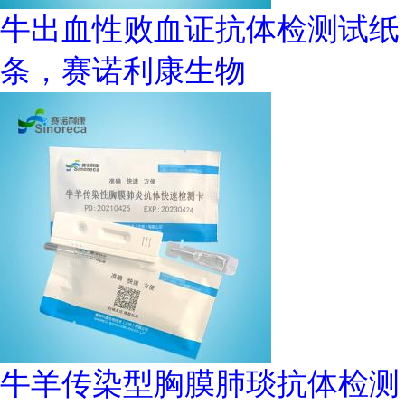
牛出血性败血证抗体检测试纸
条，赛诺利康生物
牛羊传染型胸膜肺琰抗体检测