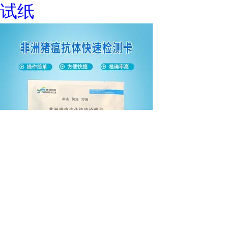
试纸
非洲猪瘟抗体快速检测卡