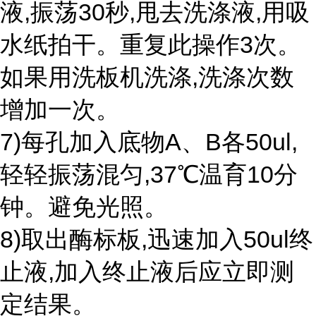
液,振荡30秒,甩去洗涤液,用吸
水纸拍干。重复此操作3次。
如果用洗板机洗涤,洗涤次数
增加一次。
7)每孔加入底物A、B各50ul,
轻轻振荡混匀,37℃温育10分
钟。避免光照。
8)取出酶标板,迅速加入50ul终
止液,加入终止液后应立即测
定结果。