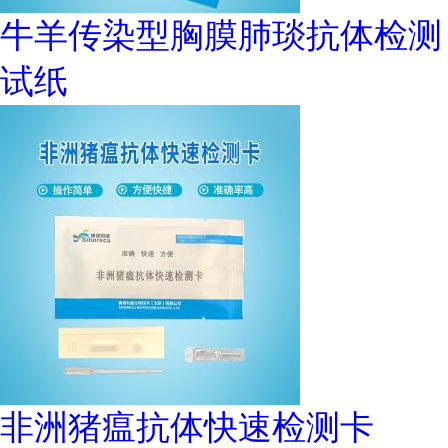
牛羊传染型胸膜肺琰抗体检测
试纸
非洲猪瘟抗体快速检测卡